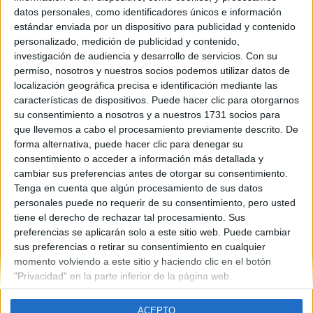
Cataluña
datos personales, como identificadores únicos e información
Año del examen:
estándar enviada por un dispositivo para publicidad y contenido
2013
personalizado, medición de publicidad y contenido,
Mes de examen:
investigación de audiencia y desarrollo de servicios.
Con su
Junio
permiso, nosotros y nuestros socios podemos utilizar datos de
Asignatura:
localización geográfica precisa e identificación mediante las
Biología
características de dispositivos. Puede hacer clic para otorgarnos
Fichero Examen:
su consentimiento a nosotros y a nuestros 1731 socios para
ex-men-selectividad-biolog-catalu-2013-junio.pdf
que llevemos a cabo el procesamiento previamente descrito. De
forma alternativa, puede hacer clic para denegar su
consentimiento o acceder a información más detallada y
cambiar sus preferencias antes de otorgar su consentimiento.
Tenga en cuenta que algún procesamiento de sus datos
personales puede no requerir de su consentimiento, pero usted
tiene el derecho de rechazar tal procesamiento. Sus
Quiénes somos
|
Contactar
|
Anúnciate
preferencias se aplicarán solo a este sitio web. Puede cambiar
Aviso legal
|
Politica de privacidad
|
Condiciones generales
|
Política
sus preferencias o retirar su consentimiento en cualquier
de cookies
momento volviendo a este sitio y haciendo clic en el botón
© 2003-2026
Compás Mediterráneo S.L.
- Diego de León 47 - 28006
"Privacidad" en la parte inferior de la página web.
Madrid [ESPAÑA] - Tel. +34 91 593 2767
ACEPTO