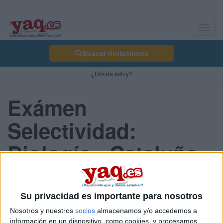
Toggl
navig
Buscar titulaciones
¿Dónde estoy?
Exámen
Selectividad:
Biología - Cataluña
2013 Junio
Su privacidad es importante para nosotros
Nosotros y nuestros
socios
almacenamos y/o accedemos a
Comunidad:
información en un dispositivo, como cookies, y procesamos