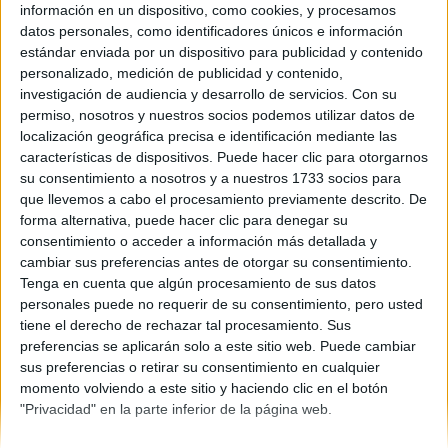
información en un dispositivo, como cookies, y procesamos
datos personales, como identificadores únicos e información
Comunidad:
Cataluña
estándar enviada por un dispositivo para publicidad y contenido
Año del examen:
personalizado, medición de publicidad y contenido,
2013
investigación de audiencia y desarrollo de servicios.
Con su
Mes de examen:
permiso, nosotros y nuestros socios podemos utilizar datos de
Septiembre
localización geográfica precisa e identificación mediante las
Asignatura:
características de dispositivos. Puede hacer clic para otorgarnos
Análisis Musical II
su consentimiento a nosotros y a nuestros 1733 socios para
Fichero Examen:
que llevemos a cabo el procesamiento previamente descrito. De
ex-men-selectividad-lisis-musical-ii-catalu-2013-septiembre.pdf
forma alternativa, puede hacer clic para denegar su
consentimiento o acceder a información más detallada y
cambiar sus preferencias antes de otorgar su consentimiento.
Tenga en cuenta que algún procesamiento de sus datos
personales puede no requerir de su consentimiento, pero usted
tiene el derecho de rechazar tal procesamiento. Sus
preferencias se aplicarán solo a este sitio web. Puede cambiar
sus preferencias o retirar su consentimiento en cualquier
Quiénes somos
|
Contactar
|
Anúnciate
momento volviendo a este sitio y haciendo clic en el botón
Aviso legal
|
Politica de privacidad
|
Condiciones generales
|
Política
"Privacidad" en la parte inferior de la página web.
de cookies
© 2003-2026
Compás Mediterráneo S.L.
- Diego de León 47 - 28006