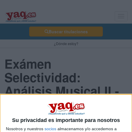
Toggl
navig
Buscar titulaciones
¿Dónde estoy?
Exámen
Selectividad:
Análisis Musical II -
Cataluña 2013
Septiembre
Su privacidad es importante para nosotros
Nosotros y nuestros
socios
almacenamos y/o accedemos a