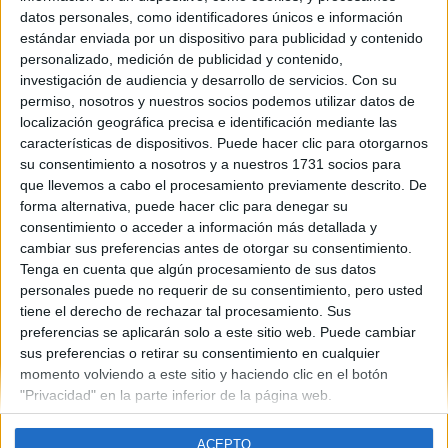
Cataluña
datos personales, como identificadores únicos e información
Año del examen:
estándar enviada por un dispositivo para publicidad y contenido
2013
personalizado, medición de publicidad y contenido,
Mes de examen:
investigación de audiencia y desarrollo de servicios.
Con su
Septiembre
permiso, nosotros y nuestros socios podemos utilizar datos de
Asignatura:
localización geográfica precisa e identificación mediante las
Latin II
características de dispositivos. Puede hacer clic para otorgarnos
Fichero Examen:
su consentimiento a nosotros y a nuestros 1731 socios para
ex-men-selectividad-latin-ii-catalu-2013-septiembre.pdf
que llevemos a cabo el procesamiento previamente descrito. De
forma alternativa, puede hacer clic para denegar su
consentimiento o acceder a información más detallada y
cambiar sus preferencias antes de otorgar su consentimiento.
Tenga en cuenta que algún procesamiento de sus datos
personales puede no requerir de su consentimiento, pero usted
tiene el derecho de rechazar tal procesamiento. Sus
Quiénes somos
|
Contactar
|
Anúnciate
preferencias se aplicarán solo a este sitio web. Puede cambiar
Aviso legal
|
Politica de privacidad
|
Condiciones generales
|
Política
sus preferencias o retirar su consentimiento en cualquier
de cookies
momento volviendo a este sitio y haciendo clic en el botón
© 2003-2026
Compás Mediterráneo S.L.
- Diego de León 47 - 28006
"Privacidad" en la parte inferior de la página web.
Madrid [ESPAÑA] - Tel. +34 91 593 2767
ACEPTO