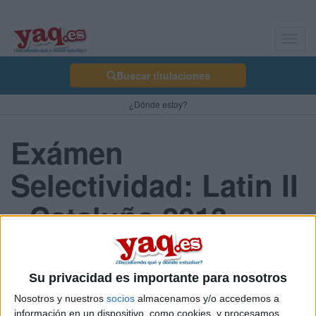
Toggl
navig
Buscar titulaciones
¿Dónde estoy?
Exámen
Selectividad: Latin II
- Cataluña 2013
Septiembre
Su privacidad es importante para nosotros
Nosotros y nuestros
socios
almacenamos y/o accedemos a
Comunidad:
información en un dispositivo, como cookies, y procesamos