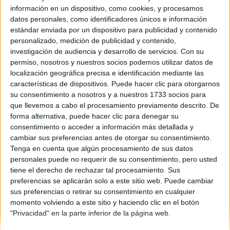
información en un dispositivo, como cookies, y procesamos
Comunidad:
datos personales, como identificadores únicos e información
Cataluña
estándar enviada por un dispositivo para publicidad y contenido
Año del examen:
personalizado, medición de publicidad y contenido,
2013
investigación de audiencia y desarrollo de servicios.
Con su
Mes de examen:
permiso, nosotros y nuestros socios podemos utilizar datos de
Septiembre
localización geográfica precisa e identificación mediante las
Asignatura:
características de dispositivos. Puede hacer clic para otorgarnos
Lengua Catalana
su consentimiento a nosotros y a nuestros 1733 socios para
Fichero Examen:
que llevemos a cabo el procesamiento previamente descrito. De
ex-men-selectividad-lengua-catalana-catalu-2013-
forma alternativa, puede hacer clic para denegar su
septiembre.pdf
consentimiento o acceder a información más detallada y
cambiar sus preferencias antes de otorgar su consentimiento.
Tenga en cuenta que algún procesamiento de sus datos
personales puede no requerir de su consentimiento, pero usted
tiene el derecho de rechazar tal procesamiento. Sus
preferencias se aplicarán solo a este sitio web. Puede cambiar
sus preferencias o retirar su consentimiento en cualquier
momento volviendo a este sitio y haciendo clic en el botón
Quiénes somos
|
Contactar
|
Anúnciate
"Privacidad" en la parte inferior de la página web.
Aviso legal
|
Politica de privacidad
|
Condiciones generales
|
Política
de cookies