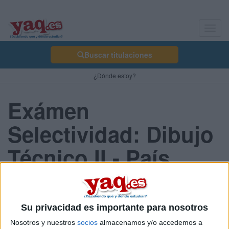
Toggl
navig
Buscar titulaciones
¿Dónde estoy?
Exámen
Selectividad: Dibujo
Técnico II - País
Vasco 2013 Junio
Su privacidad es importante para nosotros
Comunidad:
Nosotros y nuestros
socios
almacenamos y/o accedemos a