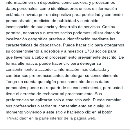
País Vasco
información en un dispositivo, como cookies, y procesamos
Año del examen:
datos personales, como identificadores únicos e información
2013
estándar enviada por un dispositivo para publicidad y contenido
Mes de examen:
personalizado, medición de publicidad y contenido,
Junio
investigación de audiencia y desarrollo de servicios.
Con su
Asignatura:
permiso, nosotros y nuestros socios podemos utilizar datos de
Dibujo Técnico II
localización geográfica precisa e identificación mediante las
Descripción del fichero:
características de dispositivos. Puede hacer clic para otorgarnos
Examen y criterios de corrección
su consentimiento a nosotros y a nuestros 1733 socios para
Fichero Examen:
que llevemos a cabo el procesamiento previamente descrito. De
ex-men-selectividad-dibujo-t-cnico-ii-pa-s-vasco-2013-junio.pdf
forma alternativa, puede hacer clic para denegar su
consentimiento o acceder a información más detallada y
cambiar sus preferencias antes de otorgar su consentimiento.
Tenga en cuenta que algún procesamiento de sus datos
personales puede no requerir de su consentimiento, pero usted
tiene el derecho de rechazar tal procesamiento. Sus
preferencias se aplicarán solo a este sitio web. Puede cambiar
sus preferencias o retirar su consentimiento en cualquier
Quiénes somos
|
Contactar
|
Anúnciate
momento volviendo a este sitio y haciendo clic en el botón
Aviso legal
|
Politica de privacidad
|
Condiciones generales
|
Política
"Privacidad" en la parte inferior de la página web.
de cookies
© 2003-2026
Compás Mediterráneo S.L.
- Diego de León 47 - 28006