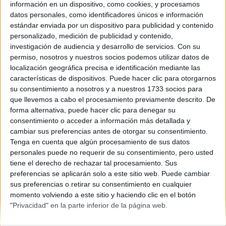
País Vasco
información en un dispositivo, como cookies, y procesamos
Año del examen:
datos personales, como identificadores únicos e información
2013
estándar enviada por un dispositivo para publicidad y contenido
Mes de examen:
personalizado, medición de publicidad y contenido,
Junio
investigación de audiencia y desarrollo de servicios.
Con su
Asignatura:
permiso, nosotros y nuestros socios podemos utilizar datos de
Filosofía
localización geográfica precisa e identificación mediante las
Descripción del fichero:
características de dispositivos. Puede hacer clic para otorgarnos
Examen y criterios de corrección
su consentimiento a nosotros y a nuestros 1733 socios para
Fichero Examen:
que llevemos a cabo el procesamiento previamente descrito. De
ex-men-selectividad-filosof-pa-s-vasco-2013-junio.pdf
forma alternativa, puede hacer clic para denegar su
consentimiento o acceder a información más detallada y
cambiar sus preferencias antes de otorgar su consentimiento.
Tenga en cuenta que algún procesamiento de sus datos
personales puede no requerir de su consentimiento, pero usted
tiene el derecho de rechazar tal procesamiento. Sus
preferencias se aplicarán solo a este sitio web. Puede cambiar
sus preferencias o retirar su consentimiento en cualquier
Quiénes somos
|
Contactar
|
Anúnciate
momento volviendo a este sitio y haciendo clic en el botón
Aviso legal
|
Politica de privacidad
|
Condiciones generales
|
Política
"Privacidad" en la parte inferior de la página web.
de cookies
© 2003-2026
Compás Mediterráneo S.L.
- Diego de León 47 - 28006