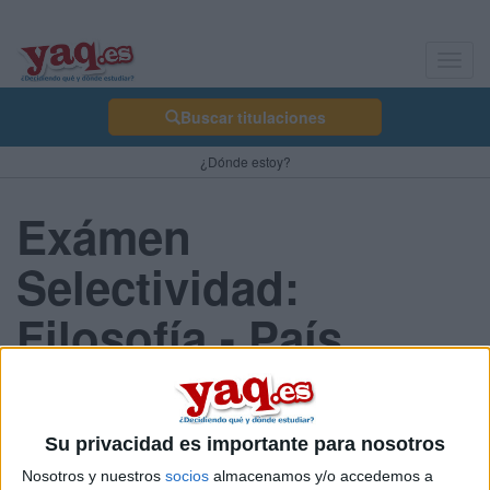
Toggl
navig
Buscar titulaciones
¿Dónde estoy?
Exámen
Selectividad:
Filosofía - País
Vasco 2013 Junio
Su privacidad es importante para nosotros
Comunidad:
Nosotros y nuestros
socios
almacenamos y/o accedemos a