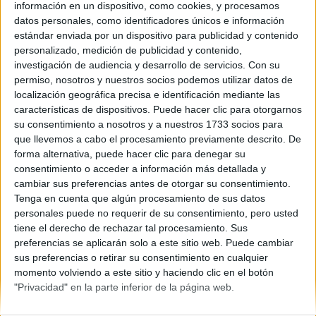
País Vasco
información en un dispositivo, como cookies, y procesamos
Año del examen:
datos personales, como identificadores únicos e información
2013
estándar enviada por un dispositivo para publicidad y contenido
Mes de examen:
personalizado, medición de publicidad y contenido,
Junio
investigación de audiencia y desarrollo de servicios.
Con su
Asignatura:
permiso, nosotros y nuestros socios podemos utilizar datos de
Francés
localización geográfica precisa e identificación mediante las
Descripción del fichero:
características de dispositivos. Puede hacer clic para otorgarnos
Examen y criterios de corrección
su consentimiento a nosotros y a nuestros 1733 socios para
Fichero Examen:
que llevemos a cabo el procesamiento previamente descrito. De
ex-men-selectividad-franc-s-pa-s-vasco-2013-junio.pdf
forma alternativa, puede hacer clic para denegar su
consentimiento o acceder a información más detallada y
cambiar sus preferencias antes de otorgar su consentimiento.
Tenga en cuenta que algún procesamiento de sus datos
personales puede no requerir de su consentimiento, pero usted
tiene el derecho de rechazar tal procesamiento. Sus
preferencias se aplicarán solo a este sitio web. Puede cambiar
sus preferencias o retirar su consentimiento en cualquier
Quiénes somos
|
Contactar
|
Anúnciate
momento volviendo a este sitio y haciendo clic en el botón
Aviso legal
|
Politica de privacidad
|
Condiciones generales
|
Política
"Privacidad" en la parte inferior de la página web.
de cookies
© 2003-2026
Compás Mediterráneo S.L.
- Diego de León 47 - 28006