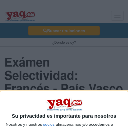
Toggl
navig
Buscar titulaciones
¿Dónde estoy?
Exámen
Selectividad:
Francés - País Vasco
2013 Junio
Su privacidad es importante para nosotros
Comunidad:
Nosotros y nuestros
socios
almacenamos y/o accedemos a