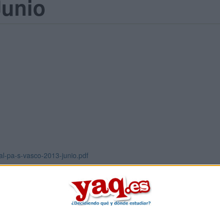
Junio
sal-pa-s-vasco-2013-junio.pdf