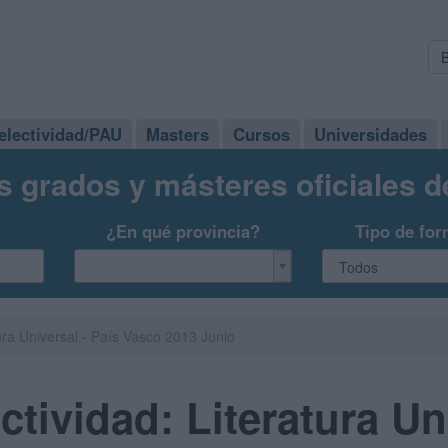
electividad/PAU
Masters
Cursos
Universidades
s grados y másteres oficiales 
¿En qué provincia?
Tipo de for
ura Universal - País Vasco 2013 Junio
tividad: Literatura Uni