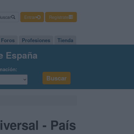
Buscar
Entrar
Regístrate
Foros
Profesiones
Tienda
de España
mación:
versal - País