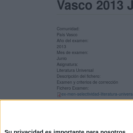
Vasco 2013 
Comunidad:
País Vasco
Año del examen:
2013
Mes de examen:
Junio
Asignatura:
Literatura Universal
Descripción del fichero:
Examen y criterios de corrección
Fichero Examen:
ex-men-selectividad-literatura-univer
Su privacidad es importante para nosotros