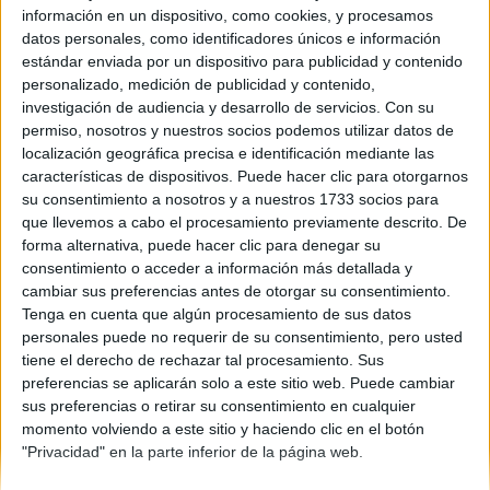
País Vasco
información en un dispositivo, como cookies, y procesamos
Año del examen:
datos personales, como identificadores únicos e información
2013
estándar enviada por un dispositivo para publicidad y contenido
Mes de examen:
personalizado, medición de publicidad y contenido,
Julio
investigación de audiencia y desarrollo de servicios.
Con su
Asignatura:
permiso, nosotros y nuestros socios podemos utilizar datos de
Cultura Audiovisual
localización geográfica precisa e identificación mediante las
Descripción del fichero:
características de dispositivos. Puede hacer clic para otorgarnos
Examen y criterios de corrección
su consentimiento a nosotros y a nuestros 1733 socios para
Fichero Examen:
que llevemos a cabo el procesamiento previamente descrito. De
ex-men-selectividad-cultura-audiovisual-pa-s-vasco-2013-
forma alternativa, puede hacer clic para denegar su
julio.pdf
consentimiento o acceder a información más detallada y
cambiar sus preferencias antes de otorgar su consentimiento.
Tenga en cuenta que algún procesamiento de sus datos
personales puede no requerir de su consentimiento, pero usted
tiene el derecho de rechazar tal procesamiento. Sus
preferencias se aplicarán solo a este sitio web. Puede cambiar
sus preferencias o retirar su consentimiento en cualquier
Quiénes somos
|
Contactar
|
Anúnciate
momento volviendo a este sitio y haciendo clic en el botón
Aviso legal
|
Politica de privacidad
|
Condiciones generales
|
Política
"Privacidad" en la parte inferior de la página web.
de cookies