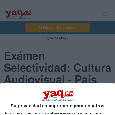
Toggl
navig
Buscar titulaciones
¿Dónde estoy?
Exámen
Selectividad: Cultura
Audiovisual - País
Vasco 2013 Julio
Su privacidad es importante para nosotros
Comunidad:
Nosotros y nuestros
socios
almacenamos y/o accedemos a