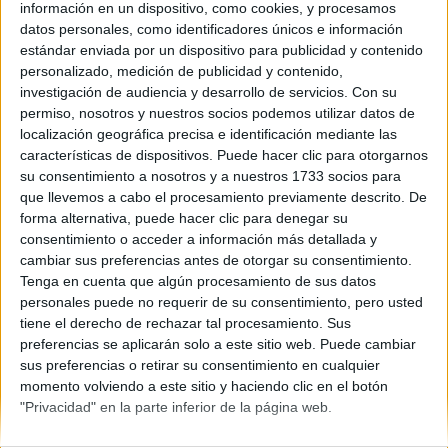
País Vasco
información en un dispositivo, como cookies, y procesamos
Año del examen:
datos personales, como identificadores únicos e información
2013
estándar enviada por un dispositivo para publicidad y contenido
Mes de examen:
personalizado, medición de publicidad y contenido,
Julio
investigación de audiencia y desarrollo de servicios.
Con su
Asignatura:
permiso, nosotros y nuestros socios podemos utilizar datos de
Filosofía
localización geográfica precisa e identificación mediante las
Descripción del fichero:
características de dispositivos. Puede hacer clic para otorgarnos
Examen y criterios de corrección
su consentimiento a nosotros y a nuestros 1733 socios para
Fichero Examen:
que llevemos a cabo el procesamiento previamente descrito. De
ex-men-selectividad-filosof-pa-s-vasco-2013-julio.pdf
forma alternativa, puede hacer clic para denegar su
consentimiento o acceder a información más detallada y
cambiar sus preferencias antes de otorgar su consentimiento.
Tenga en cuenta que algún procesamiento de sus datos
personales puede no requerir de su consentimiento, pero usted
tiene el derecho de rechazar tal procesamiento. Sus
preferencias se aplicarán solo a este sitio web. Puede cambiar
sus preferencias o retirar su consentimiento en cualquier
Quiénes somos
|
Contactar
|
Anúnciate
momento volviendo a este sitio y haciendo clic en el botón
Aviso legal
|
Politica de privacidad
|
Condiciones generales
|
Política
"Privacidad" en la parte inferior de la página web.
de cookies
© 2003-2026
Compás Mediterráneo S.L.
- Diego de León 47 - 28006