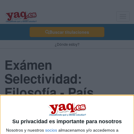
Toggl
navig
Buscar titulaciones
¿Dónde estoy?
Exámen
Selectividad:
Filosofía - País
Vasco 2013 Julio
Su privacidad es importante para nosotros
Comunidad:
Nosotros y nuestros
socios
almacenamos y/o accedemos a