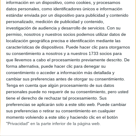
País Vasco
información en un dispositivo, como cookies, y procesamos
Año del examen:
datos personales, como identificadores únicos e información
2013
estándar enviada por un dispositivo para publicidad y contenido
Mes de examen:
personalizado, medición de publicidad y contenido,
Julio
investigación de audiencia y desarrollo de servicios.
Con su
Asignatura:
permiso, nosotros y nuestros socios podemos utilizar datos de
Francés
localización geográfica precisa e identificación mediante las
Descripción del fichero:
características de dispositivos. Puede hacer clic para otorgarnos
Examen y criterios de corrección
su consentimiento a nosotros y a nuestros 1733 socios para
Fichero Examen:
que llevemos a cabo el procesamiento previamente descrito. De
ex-men-selectividad-franc-s-pa-s-vasco-2013-julio.pdf
forma alternativa, puede hacer clic para denegar su
consentimiento o acceder a información más detallada y
cambiar sus preferencias antes de otorgar su consentimiento.
Tenga en cuenta que algún procesamiento de sus datos
personales puede no requerir de su consentimiento, pero usted
tiene el derecho de rechazar tal procesamiento. Sus
preferencias se aplicarán solo a este sitio web. Puede cambiar
sus preferencias o retirar su consentimiento en cualquier
Quiénes somos
|
Contactar
|
Anúnciate
momento volviendo a este sitio y haciendo clic en el botón
Aviso legal
|
Politica de privacidad
|
Condiciones generales
|
Política
"Privacidad" en la parte inferior de la página web.
de cookies
© 2003-2026
Compás Mediterráneo S.L.
- Diego de León 47 - 28006