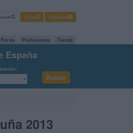
Buscar
Entrar
Regístrate
Foros
Profesiones
Tienda
de España
mación:
luña 2013