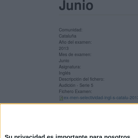
Junio
Comunidad:
Cataluña
Año del examen:
2013
Mes de examen:
Junio
Asignatura:
Inglés
Descripción del fichero:
Audición - Serie 5
Fichero Examen:
ex-men-selectividad-ingl-s-catalu-20
Su privacidad es importante para nosotros