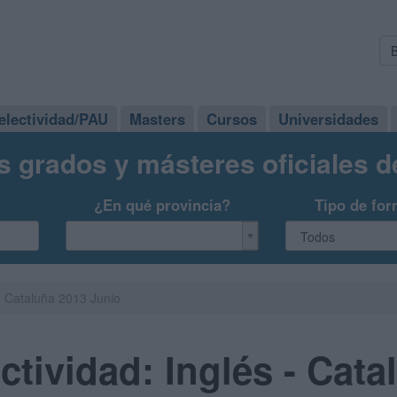
electividad/PAU
Masters
Cursos
Universidades
s grados y másteres oficiales 
¿En qué provincia?
Tipo de for
- Cataluña 2013 Junio
tividad: Inglés - Cata