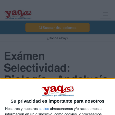
Toggl
navig
Buscar titulaciones
¿Dónde estoy?
Exámen
Selectividad:
Biología - Andalucía
2013 Junio
Su privacidad es importante para nosotros
Nosotros y nuestros
socios
almacenamos y/o accedemos a
Comunidad:
información en un dispositivo, como cookies, y procesamos