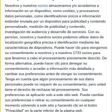
Junio
Nosotros y nuestros
socios
almacenamos y/o accedemos a
información en un dispositivo, como cookies, y procesamos
datos personales, como identificadores únicos e información
estándar enviada por un dispositivo para publicidad y contenido
personalizado, medición de publicidad y contenido,
Comunidad:
investigación de audiencia y desarrollo de servicios.
Con su
Andalucía
permiso, nosotros y nuestros socios podemos utilizar datos de
Año del examen:
localización geográfica precisa e identificación mediante las
2013
características de dispositivos. Puede hacer clic para otorgarnos
Mes de examen:
su consentimiento a nosotros y a nuestros 1733 socios para
Junio
que llevemos a cabo el procesamiento previamente descrito. De
Asignatura:
forma alternativa, puede hacer clic para denegar su
Matemáticas Aplicadas a la Ciencias Sociales
consentimiento o acceder a información más detallada y
Fichero Examen:
cambiar sus preferencias antes de otorgar su consentimiento.
ex-men-selectividad-matem-ticas-aplicadas-ciencias-sociales-
Tenga en cuenta que algún procesamiento de sus datos
andaluc-2013-junio.pdf
personales puede no requerir de su consentimiento, pero usted
tiene el derecho de rechazar tal procesamiento. Sus
preferencias se aplicarán solo a este sitio web. Puede cambiar
sus preferencias o retirar su consentimiento en cualquier
momento volviendo a este sitio y haciendo clic en el botón
"Privacidad" en la parte inferior de la página web.