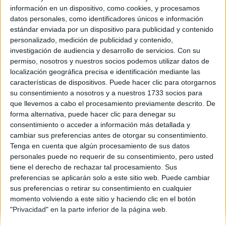
información en un dispositivo, como cookies, y procesamos
Comunidad:
datos personales, como identificadores únicos e información
Andalucía
estándar enviada por un dispositivo para publicidad y contenido
Año del examen:
personalizado, medición de publicidad y contenido,
2013
investigación de audiencia y desarrollo de servicios.
Con su
Mes de examen:
permiso, nosotros y nuestros socios podemos utilizar datos de
Septiembre
localización geográfica precisa e identificación mediante las
Asignatura:
características de dispositivos. Puede hacer clic para otorgarnos
Análisis Musical II
su consentimiento a nosotros y a nuestros 1733 socios para
Fichero Examen:
que llevemos a cabo el procesamiento previamente descrito. De
ex-men-selectividad-lisis-musical-ii-andaluc-2013-
forma alternativa, puede hacer clic para denegar su
septiembre.pdf
consentimiento o acceder a información más detallada y
cambiar sus preferencias antes de otorgar su consentimiento.
Tenga en cuenta que algún procesamiento de sus datos
personales puede no requerir de su consentimiento, pero usted
tiene el derecho de rechazar tal procesamiento. Sus
preferencias se aplicarán solo a este sitio web. Puede cambiar
sus preferencias o retirar su consentimiento en cualquier
momento volviendo a este sitio y haciendo clic en el botón
Quiénes somos
|
Contactar
|
Anúnciate
"Privacidad" en la parte inferior de la página web.
Aviso legal
|
Politica de privacidad
|
Condiciones generales
|
Política
de cookies