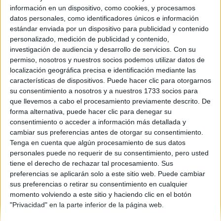
información en un dispositivo, como cookies, y procesamos
Comunidad:
datos personales, como identificadores únicos e información
Andalucía
estándar enviada por un dispositivo para publicidad y contenido
Año del examen:
personalizado, medición de publicidad y contenido,
2013
investigación de audiencia y desarrollo de servicios.
Con su
Mes de examen:
permiso, nosotros y nuestros socios podemos utilizar datos de
Septiembre
localización geográfica precisa e identificación mediante las
Asignatura:
características de dispositivos. Puede hacer clic para otorgarnos
Ciencias de la Tierra
su consentimiento a nosotros y a nuestros 1733 socios para
Fichero Examen:
que llevemos a cabo el procesamiento previamente descrito. De
ex-men-selectividad-ciencias-tierra-andaluc-2013-
forma alternativa, puede hacer clic para denegar su
septiembre.pdf
consentimiento o acceder a información más detallada y
cambiar sus preferencias antes de otorgar su consentimiento.
Tenga en cuenta que algún procesamiento de sus datos
personales puede no requerir de su consentimiento, pero usted
tiene el derecho de rechazar tal procesamiento. Sus
preferencias se aplicarán solo a este sitio web. Puede cambiar
sus preferencias o retirar su consentimiento en cualquier
momento volviendo a este sitio y haciendo clic en el botón
Quiénes somos
|
Contactar
|
Anúnciate
"Privacidad" en la parte inferior de la página web.
Aviso legal
|
Politica de privacidad
|
Condiciones generales
|
Política
de cookies