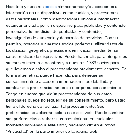
Septiembre
Nosotros y nuestros
socios
almacenamos y/o accedemos a
información en un dispositivo, como cookies, y procesamos
datos personales, como identificadores únicos e información
estándar enviada por un dispositivo para publicidad y contenido
personalizado, medición de publicidad y contenido,
Comunidad:
investigación de audiencia y desarrollo de servicios.
Con su
Andalucía
permiso, nosotros y nuestros socios podemos utilizar datos de
Año del examen:
localización geográfica precisa e identificación mediante las
2013
características de dispositivos. Puede hacer clic para otorgarnos
Mes de examen:
su consentimiento a nosotros y a nuestros 1733 socios para
Septiembre
que llevemos a cabo el procesamiento previamente descrito. De
Asignatura:
forma alternativa, puede hacer clic para denegar su
Matemáticas Aplicadas a la Ciencias Sociales
consentimiento o acceder a información más detallada y
Fichero Examen:
cambiar sus preferencias antes de otorgar su consentimiento.
ex-men-selectividad-matem-ticas-aplicadas-ciencias-sociales-
Tenga en cuenta que algún procesamiento de sus datos
andaluc-2013-septiembre.pdf
personales puede no requerir de su consentimiento, pero usted
tiene el derecho de rechazar tal procesamiento. Sus
preferencias se aplicarán solo a este sitio web. Puede cambiar
sus preferencias o retirar su consentimiento en cualquier
momento volviendo a este sitio y haciendo clic en el botón
"Privacidad" en la parte inferior de la página web.