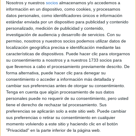
Nosotros y nuestros
socios
almacenamos y/o accedemos a
información en un dispositivo, como cookies, y procesamos
datos personales, como identificadores únicos e información
estándar enviada por un dispositivo para publicidad y contenido
Comunidad:
personalizado, medición de publicidad y contenido,
Andalucía
investigación de audiencia y desarrollo de servicios.
Con su
Año del examen:
permiso, nosotros y nuestros socios podemos utilizar datos de
2013
localización geográfica precisa e identificación mediante las
Mes de examen:
características de dispositivos. Puede hacer clic para otorgarnos
Septiembre
Asignatura:
su consentimiento a nosotros y a nuestros 1733 socios para
Técnicas de Expresión Gráfico Plástica
que llevemos a cabo el procesamiento previamente descrito. De
Fichero Examen:
forma alternativa, puede hacer clic para denegar su
ex-men-selectividad-t-cnicas-expresi-n-gr-fico-pl-stica-andaluc-
consentimiento o acceder a información más detallada y
2013-septiembre.pdf
cambiar sus preferencias antes de otorgar su consentimiento.
Tenga en cuenta que algún procesamiento de sus datos
personales puede no requerir de su consentimiento, pero usted
tiene el derecho de rechazar tal procesamiento. Sus
preferencias se aplicarán solo a este sitio web. Puede cambiar
sus preferencias o retirar su consentimiento en cualquier
momento volviendo a este sitio y haciendo clic en el botón
"Privacidad" en la parte inferior de la página web.
Quiénes somos
|
Contactar
|
Anúnciate