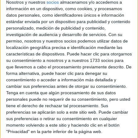
Nosotros y nuestros
socios
almacenamos y/o accedemos a
información en un dispositivo, como cookies, y procesamos
Comunidad:
datos personales, como identificadores únicos e información
Andalucía
estándar enviada por un dispositivo para publicidad y contenido
Año del examen:
personalizado, medición de publicidad y contenido,
2013
Mes de examen:
investigación de audiencia y desarrollo de servicios.
Con su
Septiembre
permiso, nosotros y nuestros socios podemos utilizar datos de
Asignatura:
localización geográfica precisa e identificación mediante las
Análisis Musical II
características de dispositivos. Puede hacer clic para otorgarnos
Descripción del fichero:
su consentimiento a nosotros y a nuestros 1733 socios para
- Audiciones
que llevemos a cabo el procesamiento previamente descrito. De
Fichero Examen:
forma alternativa, puede hacer clic para denegar su
ex-men-selectividad-lisis-musical-ii-andaluc-2013-
consentimiento o acceder a información más detallada y
septiembre.mp3
cambiar sus preferencias antes de otorgar su consentimiento.
Tenga en cuenta que algún procesamiento de sus datos
personales puede no requerir de su consentimiento, pero usted
tiene el derecho de rechazar tal procesamiento. Sus
preferencias se aplicarán solo a este sitio web. Puede cambiar
sus preferencias o retirar su consentimiento en cualquier
momento volviendo a este sitio y haciendo clic en el botón
"Privacidad" en la parte inferior de la página web.
Quiénes somos
|
Contactar
|
Anúnciate