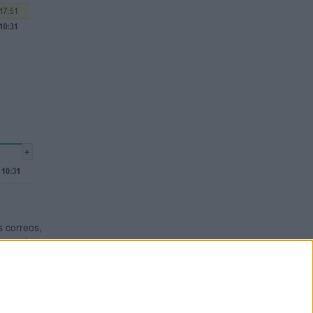
s correos,
ano :)