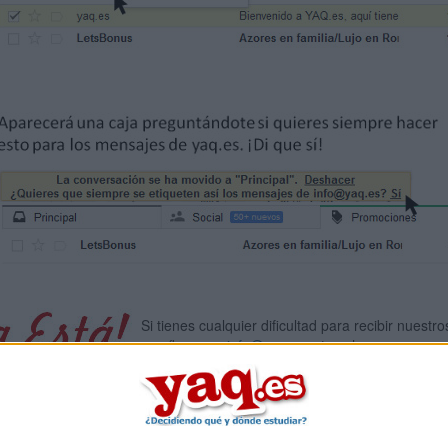
Si tienes cualquier dificultad para recibir nuestro
escríbenos a
info@yaq.es
y te echaremos una m