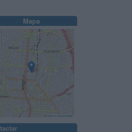
Mapa
Leaflet
|
©
OpenStreetMap
tactar