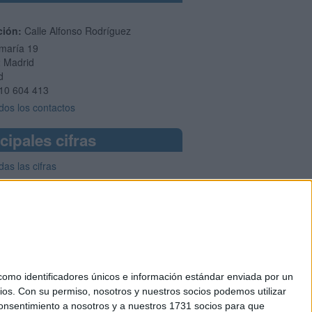
ción:
Calle Alfonso Rodríguez
maría 19
2
Madrid
d
10 604 413
dos los contactos
cipales cifras
das las cifras
mo identificadores únicos e información estándar enviada por un
ios.
Con su permiso, nosotros y nuestros socios podemos utilizar
okies
 consentimiento a nosotros y a nuestros 1731 socios para que
el. +34 91 593 2767