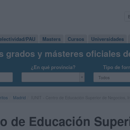
electividad/PAU
Masters
Cursos
Universidades
s grados y másteres oficiales 
¿En qué provincia?
Tipo de for
ritos
Madrid
IUNIT - Centro de Educación Superior de Negocios, I
ro de Educación Super