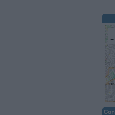
+
−
Con