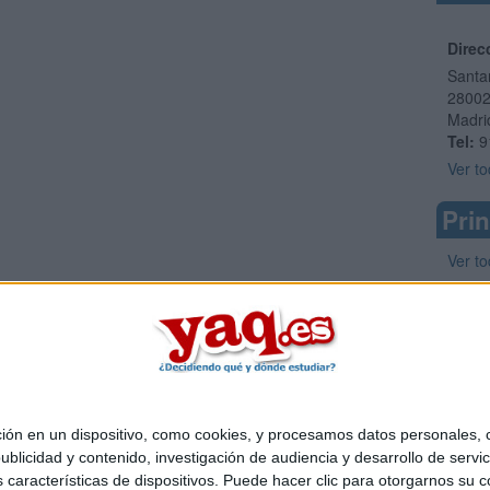
Direc
Santa
2800
Madri
Tel:
9
Ver to
Prin
Ver to
 en un dispositivo, como cookies, y procesamos datos personales, co
Quiénes somos
|
Contactar
|
Anúnciate
blicidad y contenido, investigación de audiencia y desarrollo de servic
o legal
|
Politica de privacidad
|
Condiciones generales
|
Política de co
as características de dispositivos. Puede hacer clic para otorgarnos su
s Mediterráneo S.L.
- Diego de León 47 - 28006 Madrid [ESPAÑA] - T