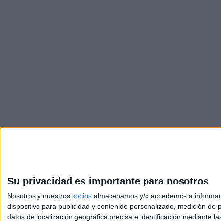
Su privacidad es importante para nosotros
Nosotros y nuestros
socios
almacenamos y/o accedemos a información
dispositivo para publicidad y contenido personalizado, medición de pu
Avis
datos de localización geográfica precisa e identificación mediante l
© 2003-2026
Compá