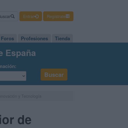
Buscar
Entrar
Regístrate
Foros
Profesiones
Tienda
de España
mación:
nnovación y Tecnología
ior de