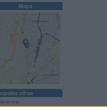
Mapa
Leaflet
|
©
OpenStreetMap
cipales cifras
das las cifras