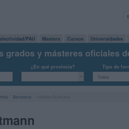
electividad/PAU
Masters
Cursos
Universidades
s grados y másteres oficiales 
¿En qué provincia?
Tipo de for
ritos
Barcelona
Instituto Guttmann
ttmann