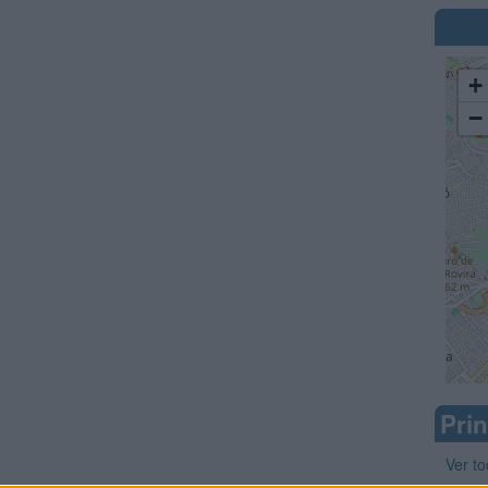
+
−
Prin
Ver to