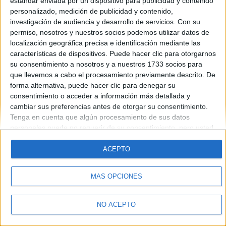
estándar enviada por un dispositivo para publicidad y contenido
personalizado, medición de publicidad y contenido,
Quiénes somos
|
Contactar
|
Anúnciate
Aviso legal
|
Politica de privacidad
|
Condiciones generales
|
Política
investigación de audiencia y desarrollo de servicios.
Con su
de cookies
permiso, nosotros y nuestros socios podemos utilizar datos de
© 2003-2026
Compás Mediterráneo S.L.
- Diego de León 47 - 28006
localización geográfica precisa e identificación mediante las
Madrid [ESPAÑA] - Tel. +34 91 593 2767
características de dispositivos. Puede hacer clic para otorgarnos
su consentimiento a nosotros y a nuestros 1733 socios para
que llevemos a cabo el procesamiento previamente descrito. De
forma alternativa, puede hacer clic para denegar su
consentimiento o acceder a información más detallada y
cambiar sus preferencias antes de otorgar su consentimiento.
Tenga en cuenta que algún procesamiento de sus datos
personales puede no requerir de su consentimiento, pero usted
tiene el derecho de rechazar tal procesamiento. Sus
preferencias se aplicarán solo a este sitio web. Puede cambiar
ACEPTO
sus preferencias o retirar su consentimiento en cualquier
momento volviendo a este sitio y haciendo clic en el botón
MÁS OPCIONES
"Privacidad" en la parte inferior de la página web.
NO ACEPTO