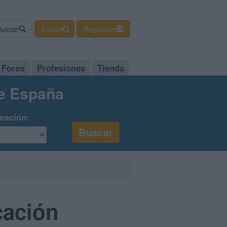
Buscar
Entrar
Regístrate
Foros
Profesiones
Tienda
de España
mación:
cación