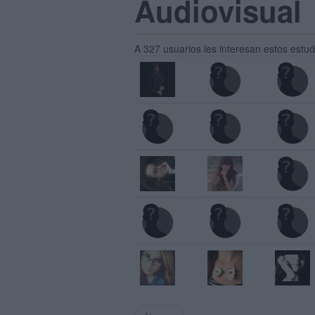
Audiovisual
A 327 usuarios les interesan estos estud