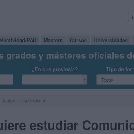
electividad/PAU
Masters
Cursos
Universidades
s grados y másteres oficiales 
¿En qué provincia?
Tipo de for
omunicación Audiovisual
uiere estudiar Comuni