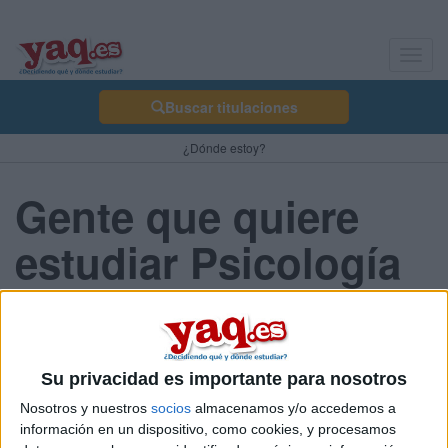
Toggl
navig
Buscar titulaciones
¿Dónde estoy?
Gente que quiere
estudiar Psicología
A 558 usuarios les interesan estos estudios
Su privacidad es importante para nosotros
Nosotros y nuestros
socios
almacenamos y/o accedemos a
información en un dispositivo, como cookies, y procesamos