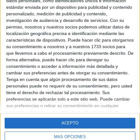
datos personales, como identificadores únicos e información
estándar enviada por un dispositivo para publicidad y contenido
personalizado, medición de publicidad y contenido,
investigación de audiencia y desarrollo de servicios.
Con su
permiso, nosotros y nuestros socios podemos utilizar datos de
localización geográfica precisa e identificación mediante las
características de dispositivos. Puede hacer clic para otorgarnos
Newer
Older
su consentimiento a nosotros y a nuestros 1733 socios para
que llevemos a cabo el procesamiento previamente descrito. De
forma alternativa, puede hacer clic para denegar su
consentimiento o acceder a información más detallada y
cambiar sus preferencias antes de otorgar su consentimiento.
Tenga en cuenta que algún procesamiento de sus datos
personales puede no requerir de su consentimiento, pero usted
Quiénes somos
|
Contactar
|
Anúnciate
tiene el derecho de rechazar tal procesamiento. Sus
Aviso legal
|
Politica de privacidad
|
Condiciones generales
|
Política
preferencias se aplicarán solo a este sitio web. Puede cambiar
de cookies
sus preferencias o retirar su consentimiento en cualquier
© 2003-2026
Compás Mediterráneo S.L.
- Diego de León 47 - 28006
momento volviendo a este sitio y haciendo clic en el botón
Madrid [ESPAÑA] - Tel. +34 91 593 2767
"Privacidad" en la parte inferior de la página web.
ACEPTO
MÁS OPCIONES