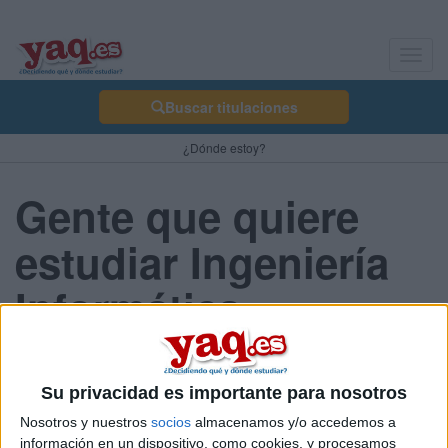
Toggl
navig
Buscar titulaciones
¿Dónde estoy?
Gente que quiere
estudiar Ingeniería
Informática
A 277 usuarios les interesan estos estudios
Su privacidad es importante para nosotros
Nosotros y nuestros
socios
almacenamos y/o accedemos a
información en un dispositivo, como cookies, y procesamos