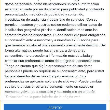
datos personales, como identificadores únicos e información
estándar enviada por un dispositivo para publicidad y contenido
personalizado, medición de publicidad y contenido,
investigación de audiencia y desarrollo de servicios.
Con su
permiso, nosotros y nuestros socios podemos utilizar datos de
localización geográfica precisa e identificación mediante las
características de dispositivos. Puede hacer clic para otorgarnos
su consentimiento a nosotros y a nuestros 1733 socios para
Newer
Older
que llevemos a cabo el procesamiento previamente descrito. De
forma alternativa, puede hacer clic para denegar su
consentimiento o acceder a información más detallada y
cambiar sus preferencias antes de otorgar su consentimiento.
Tenga en cuenta que algún procesamiento de sus datos
personales puede no requerir de su consentimiento, pero usted
tiene el derecho de rechazar tal procesamiento. Sus
Quiénes somos
|
Contactar
|
Anúnciate
preferencias se aplicarán solo a este sitio web. Puede cambiar
Aviso legal
|
Politica de privacidad
|
Condiciones generales
|
Política
sus preferencias o retirar su consentimiento en cualquier
de cookies
momento volviendo a este sitio y haciendo clic en el botón
© 2003-2026
Compás Mediterráneo S.L.
- Diego de León 47 - 28006
"Privacidad" en la parte inferior de la página web.
Madrid [ESPAÑA] - Tel. +34 91 593 2767
ACEPTO