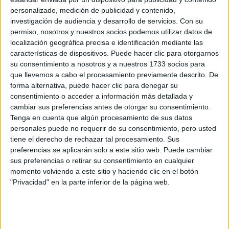
pero como se suele decir: hay que tener visión de futuro.
personalizado, medición de publicidad y contenido,
investigación de audiencia y desarrollo de servicios.
Con su
¿Cuál es el rango típico de salarios anuales bruto
permiso, nosotros y nuestros socios podemos utilizar datos de
para el tipo de trabajo que haces ahora?:
localización geográfica precisa e identificación mediante las
Depende mucho de tu experiencia y valía. Un sueldo bastante
características de dispositivos. Puede hacer clic para otorgarnos
normal para un puesto de este tipo son 30.000€ anuales más
su consentimiento a nosotros y a nuestros 1733 socios para
incentivos en función del cumplimiento de objetivos.
que llevemos a cabo el procesamiento previamente descrito. De
forma alternativa, puede hacer clic para denegar su
¿Qué tipo de persona tiene mayor éxito en este
consentimiento o acceder a información más detallada y
trabajo?:
cambiar sus preferencias antes de otorgar su consentimiento.
Una persona organizada, que le gusta el trato con la gente y que
Tenga en cuenta que algún procesamiento de sus datos
tiene capacidad para resolver los pequeños problemas diarios
personales puede no requerir de su consentimiento, pero usted
con la satisfacción de su equipo de trabajo y, por supuesto, de los
tiene el derecho de rechazar tal procesamiento. Sus
clientes.
preferencias se aplicarán solo a este sitio web. Puede cambiar
sus preferencias o retirar su consentimiento en cualquier
¿Qué es lo que te motiva o te gusta más de tu
momento volviendo a este sitio y haciendo clic en el botón
trabajo?:
"Privacidad" en la parte inferior de la página web.
Que es un trabajo en el que cada día suceden cosas diferentes y
en el que puedo disfrutar del trato con el cliente.
¿Y lo que menos?: