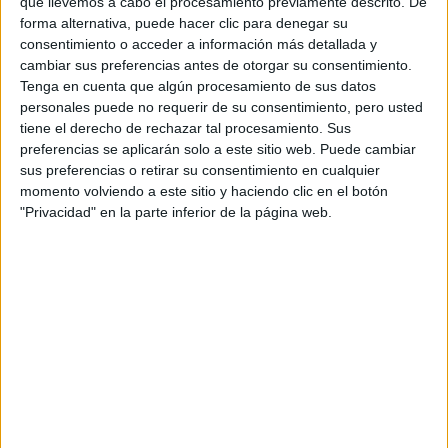
que llevemos a cabo el procesamiento previamente descrito. De
La persona despierta, ordenada y responsable.
forma alternativa, puede hacer clic para denegar su
consentimiento o acceder a información más detallada y
¿Qué es lo que te motiva o te gusta más de tu
cambiar sus preferencias antes de otorgar su consentimiento.
trabajo?:
Tenga en cuenta que algún procesamiento de sus datos
Los resultados se ven inmediatamente y son estratégicos.
personales puede no requerir de su consentimiento, pero usted
Enseguida ves los resultados del trabajo bien hecho.
tiene el derecho de rechazar tal procesamiento. Sus
preferencias se aplicarán solo a este sitio web. Puede cambiar
¿Y lo que menos?:
sus preferencias o retirar su consentimiento en cualquier
momento volviendo a este sitio y haciendo clic en el botón
La presión que tenemos continuamente.
"Privacidad" en la parte inferior de la página web.
¿Qué ideas erróneas tiene la gente sobre este
trabajo?:
Hay mala imagen, internamente hay quien lo ve como un
obstáculo, como burocracia y externamente somos quien pelea
con los proveedores.
Si pudieras volver sobre tus pasos, ¿qué cambiarías
respecto a tu formación o la gestión de tu carrera?:
Hubiera sido una buena idea realizar algún curso sobre
economía de empresa. En la escuela esa asignatura era