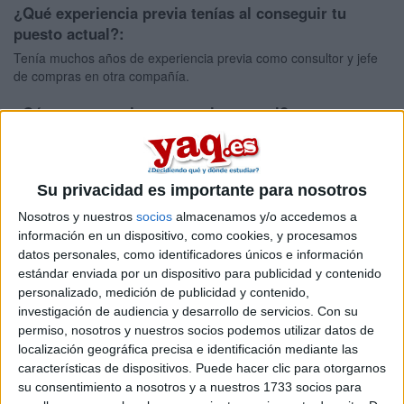
¿Qué experiencia previa tenías al conseguir tu
puesto actual?:
Tenía muchos años de experiencia previa como consultor y jefe
de compras en otra compañía.
¿Cómo conseguiste tu empleo actual?:
Me llamó un antiguo jefe.
¿Cuáles son tus objetivos de futuro para tu
Su privacidad es importante para nosotros
carrera?:
Nosotros y nuestros
socios
almacenamos y/o accedemos a
Dirigir un equipo de trabajo que ayude a conseguir los objetivos
información en un dispositivo, como cookies, y procesamos
de la compañía sin renunciar a conciliar la vida laboral y
familiar.
datos personales, como identificadores únicos e información
estándar enviada por un dispositivo para publicidad y contenido
¿Cuál es el rango típico de salarios anuales bruto
personalizado, medición de publicidad y contenido,
para el tipo de trabajo que haces ahora?:
investigación de audiencia y desarrollo de servicios.
Con su
permiso, nosotros y nuestros socios podemos utilizar datos de
50.000 €/año
localización geográfica precisa e identificación mediante las
características de dispositivos. Puede hacer clic para otorgarnos
¿Qué tipo de persona tiene mayor éxito en este
su consentimiento a nosotros y a nuestros 1733 socios para
trabajo?: