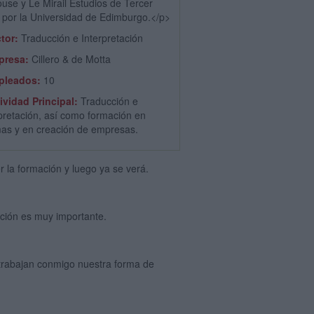
ouse y Le Mirail Estudios de Tercer
o por la Universidad de Edimburgo.</p>
tor:
Traducción e Interpretación
presa:
Cillero & de Motta
pleados:
10
ividad Principal:
Traducción e
rpretación, así como formación en
mas y en creación de empresas.
r la formación y luego ya se verá.
ación es muy importante.
e trabajan conmigo nuestra forma de