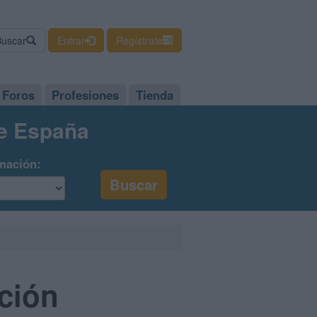
Buscar
Entrar
Regístrate
Foros
Profesiones
Tienda
de España
mación:
ción