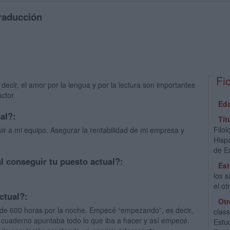
raducción
Fi
ecir, el amor por la lengua y por la lectura son importantes
ctor.
Ed
ual?:
Tít
Filol
buir a mi equipo. Asegurar la rentabilidad de mi empresa y
Hisp
de E
al conseguir tu puesto actual?:
Est
los 
el o
ctual?:
Otr
de 600 horas por la noche. Empecé “empezando”, es decir,
clas
n cuaderno apuntaba todo lo que iba a hacer y así empecé.
Estu