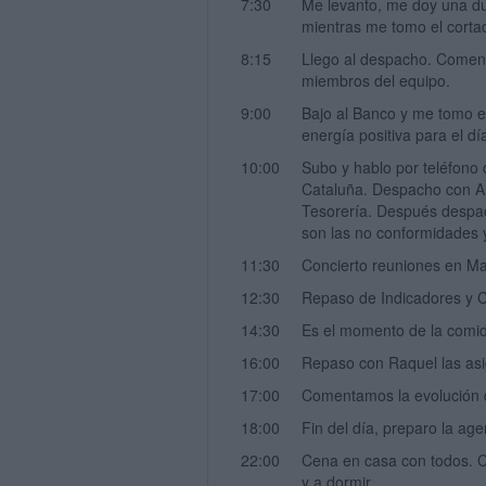
7:30
Me levanto, me doy una du
mientras me tomo el corta
8:15
Llego al despacho. Comento
miembros del equipo.
9:00
Bajo al Banco y me tomo e
energía positiva para el dí
10:00
Subo y hablo por teléfono
Cataluña. Despacho con An
Tesorería. Después despach
son las no conformidades
11:30
Concierto reuniones en Mad
12:30
Repaso de Indicadores y 
14:30
Es el momento de la comi
16:00
Repaso con Raquel las asi
17:00
Comentamos la evolución d
18:00
Fin del día, preparo la ag
22:00
Cena en casa con todos. Coc
y a dormir.