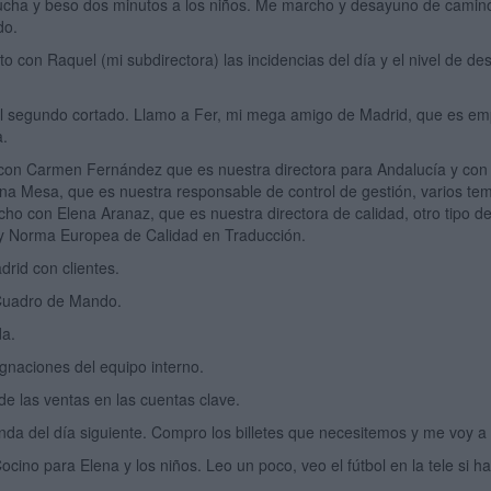
cha y beso dos minutos a los niños. Me marcho y desayuno de camino a 
do.
 con Raquel (mi subdirectora) las incidencias del día y el nivel de d
l segundo cortado. Llamo a Fer, mi mega amigo de Madrid, que es em
a.
 con Carmen Fernández que es nuestra directora para Andalucía y con G
a Mesa, que es nuestra responsable de control de gestión, varios tem
o con Elena Aranaz, que es nuestra directora de calidad, otro tipo de
 y Norma Europea de Calidad en Traducción.
rid con clientes.
Cuadro de Mando.
da.
gnaciones del equipo interno.
e las ventas en las cuentas clave.
enda del día siguiente. Compro los billetes que necesitemos y me voy a
ino para Elena y los niños. Leo un poco, veo el fútbol en la tele si ha