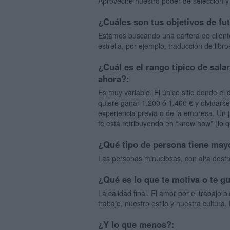
Aproveché nuestro poder de selección y 
¿Cuáles son tus objetivos de fu
Estamos buscando una cartera de client
estrella, por ejemplo, traducción de lib
¿Cuál es el rango típico de sala
ahora?:
Es muy variable. El único sitio donde el 
quiere ganar 1.200 ó 1.400 € y olvidar
experiencia previa o de la empresa. Un 
te está retribuyendo en “know how” (lo qu
¿Qué tipo de persona tiene mayo
Las personas minuciosas, con alta destre
¿Qué es lo que te motiva o te g
La calidad final. El amor por el trabajo
trabajo, nuestro estilo y nuestra cultur
¿Y lo que menos?: