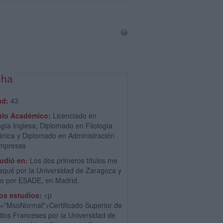
cha
ad:
43
ulo Académico:
Licenciado en
ogía Inglesa, Diplomado en Filología
ánica y Diplomado en Administración
mpresas
udió en:
Los dos primeros títulos me
saqué por la Universidad de Zaragoza y
tro por ESADE, en Madrid.
os estudios:
<p
s="MsoNormal">Certificado Superior de
dios Franceses por la Universidad de