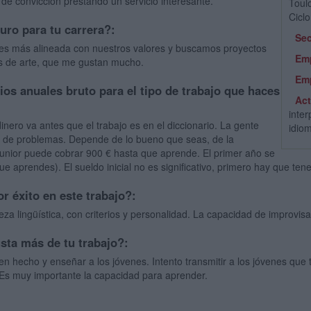
de convicción prestando un servicio interesante.
Toul
Cicl
turo para tu carrera?:
Sec
es más alineada con nuestros valores y buscamos proyectos
Em
ros de arte, que me gustan mucho.
Em
rios anuales bruto para el tipo de trabajo que haces
Act
inte
dinero va antes que el trabajo es en el diccionario. La gente
idio
se de problemas. Depende de lo bueno que seas, de la
junior puede cobrar 900 € hasta que aprende. El primer año se
e aprendes). El sueldo inicial no es significativo, primero hay que tene
r éxito en este trabajo?:
za lingüística, con criterios y personalidad. La capacidad de improvis
usta más de tu trabajo?:
 bien hecho y enseñar a los jóvenes. Intento transmitir a los jóvenes qu
a. Es muy importante la capacidad para aprender.