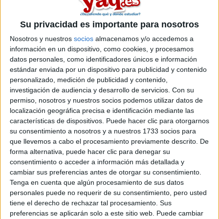
estudiantes que ya han tomado la difícil decisión de elegir qué y
dónde estudiar. Sus consejos te serán de gran ayuda, no te los
Su privacidad es importante para nosotros
pierdas. Todos coinciden en que merece la pena dedicar tiempo
a explorar las diferentes alternativas que ofrece el mercado
Nosotros y nuestros
socios
almacenamos y/o accedemos a
educativo y asegurarte de que estos años que son para
información en un dispositivo, como cookies, y procesamos
prepararte profesionalmente así lo hagan. La universidad es
datos personales, como identificadores únicos e información
mucho más que un título. Exprime todo lo que puedas esta etapa.
estándar enviada por un dispositivo para publicidad y contenido
personalizado, medición de publicidad y contenido,
Además, para darte una primera aproximación a la oferta
educativa superior, en esta edición incluimos la Guía Y AHORA
investigación de audiencia y desarrollo de servicios.
Con su
QUÉ de Universidades, información interesante sobre cada una
permiso, nosotros y nuestros socios podemos utilizar datos de
de las universidades públicas y privadas que hay en España. Con
localización geográfica precisa e identificación mediante las
esta primera impresión, podéis acceder a sus páginas web y
características de dispositivos. Puede hacer clic para otorgarnos
animaros a visitar personalmente aquellas que más os interesen.
su consentimiento a nosotros y a nuestros 1733 socios para
Es la mejor manera de saber si quieres pasar varios años en una
que llevemos a cabo el procesamiento previamente descrito. De
universidad.
forma alternativa, puede hacer clic para denegar su
consentimiento o acceder a información más detallada y
Queremos aprovechar este espacio para dar las gracias a cada
cambiar sus preferencias antes de otorgar su consentimiento.
uno de vosotros: estudiantes, orientadores y padres que nos
Tenga en cuenta que algún procesamiento de sus datos
animáis a seguir haciendo lo que hacemos. También a todas las
instituciones públicas y privadas que colaboráis con nosotros
personales puede no requerir de su consentimiento, pero usted
para que Y AHORA QUÉ llegue cada día a más puntos de
tiene el derecho de rechazar tal procesamiento. Sus
información y centros educativos. Estamos convencidos de que
preferencias se aplicarán solo a este sitio web. Puede cambiar