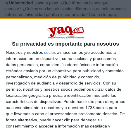
la Universidad
, paso a paso. ¿Qué términos tienes que
conocer? ¿Cuáles son las principales diferencias en este proceso
entre una universidad pública y una privada? Como siempre,
hemos hablado con estudiantes que ya han pasado por este
proceso para que ellos mismos te desvelen todos los secretos.
Nosotros tampoco hemos querido guardarte ningún secreto a la
Su privacidad es importante para nosotros
hora de preparar nuestra
“Guía Práctica de Universidades”
que incluimos como un suplemento especial en este número.
Nosotros y nuestros
socios
almacenamos y/o accedemos a
Hemos hablado con cada una de las universidades públicas y
información en un dispositivo, como cookies, y procesamos
privadas que hay en España para que nos den información que
datos personales, como identificadores únicos e información
te ayudará a conocerlas un poco mejor. Acércate a visitar las que
estándar enviada por un dispositivo para publicidad y contenido
más te interesan o llama para preguntar cualquier duda que
personalizado, medición de publicidad y contenido,
tengas. Una muy buena oportunidad para conocer mejor la oferta
investigación de audiencia y desarrollo de servicios.
Con su
educativa es visitar alguna de
las grandes ferias educativas
permiso, nosotros y nuestros socios podemos utilizar datos de
que se celebran por estas fechas. Nosotros no queremos
localización geográfica precisa e identificación mediante las
perdernos estas grandes citas de la educación y estaremos en
características de dispositivos. Puede hacer clic para otorgarnos
Aula en Madrid, Estudia en Barcelona, Formaemple@ en
su consentimiento a nosotros y a nuestros 1733 socios para
Valencia y Docentia en Vigo. Si vienes a algunas de estas ferias,
que llevemos a cabo el procesamiento previamente descrito. De
¡pasa a vernos! Nos encantará conocerte.
forma alternativa, puede hacer clic para denegar su
consentimiento o acceder a información más detallada y