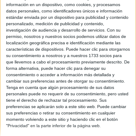
información en un dispositivo, como cookies, y procesamos
datos personales, como identificadores únicos e información
estándar enviada por un dispositivo para publicidad y contenido
Ver
Resultados
personalizado, medición de publicidad y contenido,
investigación de audiencia y desarrollo de servicios.
Con su
permiso, nosotros y nuestros socios podemos utilizar datos de
localización geográfica precisa e identificación mediante las
Uno o ninguno, no me gusta leer
características de dispositivos. Puede hacer clic para otorgarnos
Entre dos y cinco
su consentimiento a nosotros y a nuestros 1733 socios para
Más de cinco, la lectura es una de mis pasiones
que llevemos a cabo el procesamiento previamente descrito. De
Depende, ¿de qué? (deja tu comentario)
forma alternativa, puede hacer clic para denegar su
consentimiento o acceder a información más detallada y
cambiar sus preferencias antes de otorgar su consentimiento.
Tenga en cuenta que algún procesamiento de sus datos
personales puede no requerir de su consentimiento, pero usted
tiene el derecho de rechazar tal procesamiento. Sus
preferencias se aplicarán solo a este sitio web. Puede cambiar
sus preferencias o retirar su consentimiento en cualquier
momento volviendo a este sitio y haciendo clic en el botón
Quiénes somos
|
Contactar
|
Anúnciate
Aviso legal
|
Politica de privacidad
|
Condiciones generales
|
Política
"Privacidad" en la parte inferior de la página web.
de cookies