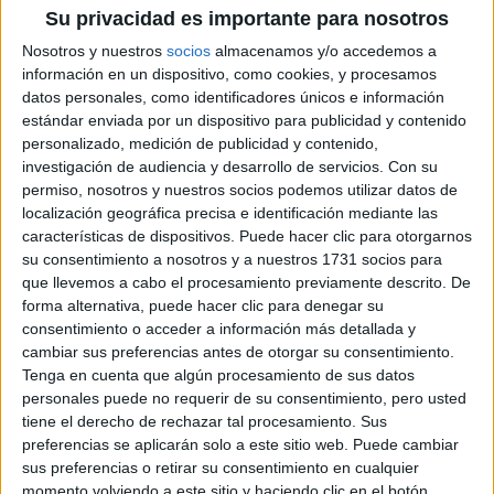
Su privacidad es importante para nosotros
Tamara
Nosotros y nuestros
socios
almacenamos y/o accedemos a
información en un dispositivo, como cookies, y procesamos
Sobre ti
datos personales, como identificadores únicos e información
estándar enviada por un dispositivo para publicidad y contenido
Soy:
Chica
personalizado, medición de publicidad y contenido,
Nombre:
investigación de audiencia y desarrollo de servicios.
Con su
Tamara
permiso, nosotros y nuestros socios podemos utilizar datos de
localización geográfica precisa e identificación mediante las
esther
características de dispositivos. Puede hacer clic para otorgarnos
su consentimiento a nosotros y a nuestros 1731 socios para
Sobre ti
que llevemos a cabo el procesamiento previamente descrito. De
forma alternativa, puede hacer clic para denegar su
consentimiento o acceder a información más detallada y
Soy:
Chica
cambiar sus preferencias antes de otorgar su consentimiento.
Nombre:
esther
Tenga en cuenta que algún procesamiento de sus datos
personales puede no requerir de su consentimiento, pero usted
tiene el derecho de rechazar tal procesamiento. Sus
(current)
first
anterior
...
1017
1018
1019
1020
1021
...
preferencias se aplicarán solo a este sitio web. Puede cambiar
siguiente
last
sus preferencias o retirar su consentimiento en cualquier
momento volviendo a este sitio y haciendo clic en el botón