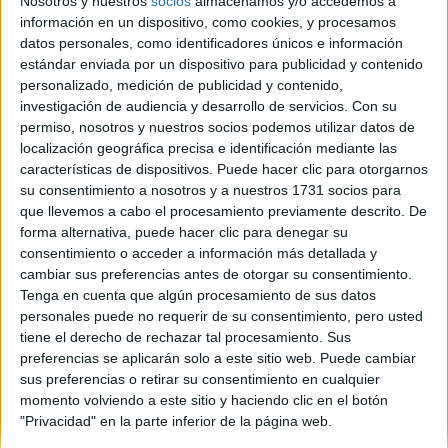
David margallo
Nosotros y nuestros
socios
almacenamos y/o accedemos a
información en un dispositivo, como cookies, y procesamos
Sobre ti
datos personales, como identificadores únicos e información
estándar enviada por un dispositivo para publicidad y contenido
personalizado, medición de publicidad y contenido,
Soy:
Chico
investigación de audiencia y desarrollo de servicios.
Con su
accapella
permiso, nosotros y nuestros socios podemos utilizar datos de
localización geográfica precisa e identificación mediante las
características de dispositivos. Puede hacer clic para otorgarnos
Sobre ti
su consentimiento a nosotros y a nuestros 1731 socios para
que llevemos a cabo el procesamiento previamente descrito. De
Soy:
Chico
forma alternativa, puede hacer clic para denegar su
consentimiento o acceder a información más detallada y
(current)
first
anterior
...
5
6
7
8
9
...
siguiente
last
cambiar sus preferencias antes de otorgar su consentimiento.
Tenga en cuenta que algún procesamiento de sus datos
personales puede no requerir de su consentimiento, pero usted
tiene el derecho de rechazar tal procesamiento. Sus
preferencias se aplicarán solo a este sitio web. Puede cambiar
sus preferencias o retirar su consentimiento en cualquier
momento volviendo a este sitio y haciendo clic en el botón
Quiénes somos
|
Contactar
|
Anúnciate
"Privacidad" en la parte inferior de la página web.
Aviso legal
|
Politica de privacidad
|
Condiciones generales
|
Política