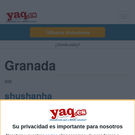
Toggl
navig
Buscar titulaciones
¿Dónde estoy?
Granada
958
shushanha
Sobre ti
Soy:
Chica
Su privacidad es importante para nosotros