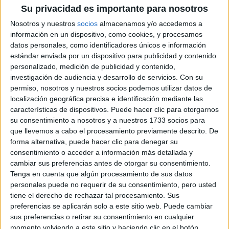
Su privacidad es importante para nosotros
Aleida
Nosotros y nuestros
socios
almacenamos y/o accedemos a
información en un dispositivo, como cookies, y procesamos
Sobre ti
datos personales, como identificadores únicos e información
estándar enviada por un dispositivo para publicidad y contenido
Soy:
Chica
personalizado, medición de publicidad y contenido,
Nombre:
investigación de audiencia y desarrollo de servicios.
Con su
Aleida
permiso, nosotros y nuestros socios podemos utilizar datos de
localización geográfica precisa e identificación mediante las
Judith
características de dispositivos. Puede hacer clic para otorgarnos
su consentimiento a nosotros y a nuestros 1733 socios para
Sobre ti
que llevemos a cabo el procesamiento previamente descrito. De
forma alternativa, puede hacer clic para denegar su
consentimiento o acceder a información más detallada y
Soy:
Chica
cambiar sus preferencias antes de otorgar su consentimiento.
Nombre:
Judith
Tenga en cuenta que algún procesamiento de sus datos
personales puede no requerir de su consentimiento, pero usted
tiene el derecho de rechazar tal procesamiento. Sus
(current)
first
anterior
...
360
361
362
363
364
...
preferencias se aplicarán solo a este sitio web. Puede cambiar
siguiente
last
sus preferencias o retirar su consentimiento en cualquier
momento volviendo a este sitio y haciendo clic en el botón