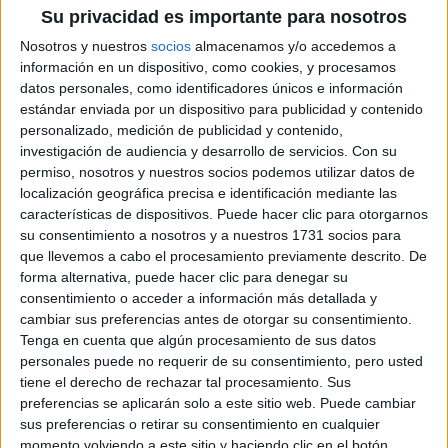
Su privacidad es importante para nosotros
Laia
Nosotros y nuestros
socios
almacenamos y/o accedemos a
información en un dispositivo, como cookies, y procesamos
Sobre ti
datos personales, como identificadores únicos e información
estándar enviada por un dispositivo para publicidad y contenido
Soy:
Chica
personalizado, medición de publicidad y contenido,
Nombre:
investigación de audiencia y desarrollo de servicios.
Con su
Laia
permiso, nosotros y nuestros socios podemos utilizar datos de
localización geográfica precisa e identificación mediante las
ruben
características de dispositivos. Puede hacer clic para otorgarnos
su consentimiento a nosotros y a nuestros 1731 socios para
Sobre ti
que llevemos a cabo el procesamiento previamente descrito. De
forma alternativa, puede hacer clic para denegar su
consentimiento o acceder a información más detallada y
Soy:
Chico
cambiar sus preferencias antes de otorgar su consentimiento.
Nombre:
ruben
Tenga en cuenta que algún procesamiento de sus datos
personales puede no requerir de su consentimiento, pero usted
tiene el derecho de rechazar tal procesamiento. Sus
(current)
first
anterior
...
1272
1273
1274
1275
1276
...
preferencias se aplicarán solo a este sitio web. Puede cambiar
siguiente
last
sus preferencias o retirar su consentimiento en cualquier
momento volviendo a este sitio y haciendo clic en el botón