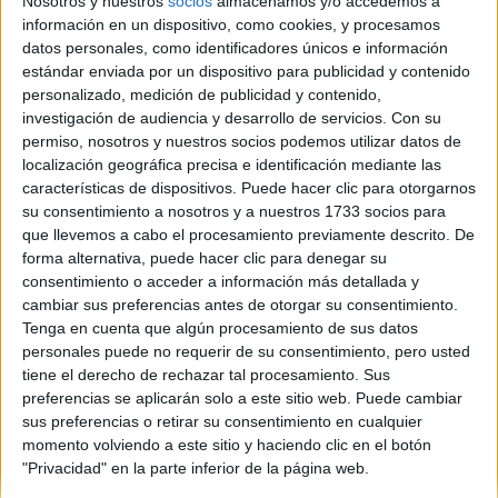
MARIACLAUDIA16
Nosotros y nuestros
socios
almacenamos y/o accedemos a
información en un dispositivo, como cookies, y procesamos
Sobre ti
datos personales, como identificadores únicos e información
estándar enviada por un dispositivo para publicidad y contenido
personalizado, medición de publicidad y contenido,
Soy:
Chica
investigación de audiencia y desarrollo de servicios.
Con su
Violaguerreschi
permiso, nosotros y nuestros socios podemos utilizar datos de
localización geográfica precisa e identificación mediante las
características de dispositivos. Puede hacer clic para otorgarnos
Sobre ti
su consentimiento a nosotros y a nuestros 1733 socios para
que llevemos a cabo el procesamiento previamente descrito. De
Soy:
Chica
forma alternativa, puede hacer clic para denegar su
consentimiento o acceder a información más detallada y
(current)
1
2
3
4
5
...
siguiente
last
cambiar sus preferencias antes de otorgar su consentimiento.
Tenga en cuenta que algún procesamiento de sus datos
personales puede no requerir de su consentimiento, pero usted
tiene el derecho de rechazar tal procesamiento. Sus
preferencias se aplicarán solo a este sitio web. Puede cambiar
sus preferencias o retirar su consentimiento en cualquier
momento volviendo a este sitio y haciendo clic en el botón
Quiénes somos
|
Contactar
|
Anúnciate
"Privacidad" en la parte inferior de la página web.
Aviso legal
|
Politica de privacidad
|
Condiciones generales
|
Política