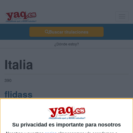
Toggl
navig
Buscar titulaciones
¿Dónde estoy?
Italia
390
flidass
Sobre ti
Soy:
Chica
Su privacidad es importante para nosotros