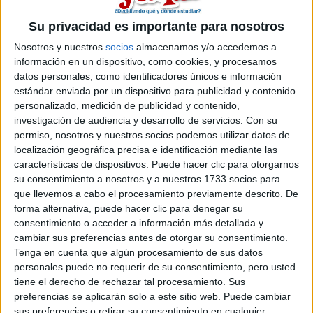
un saludoo :)
Su privacidad es importante para nosotros
1 comentario
Nosotros y nuestros
socios
almacenamos y/o accedemos a
Malta en septiembre, becas
información en un dispositivo, como cookies, y procesamos
datos personales, como identificadores únicos e información
mec
estándar enviada por un dispositivo para publicidad y contenido
personalizado, medición de publicidad y contenido,
Marinagut 22/07/2010
investigación de audiencia y desarrollo de servicios.
Con su
Queria conocer a gente que vaya en septiembre a malta, yo voy
permiso, nosotros y nuestros socios podemos utilizar datos de
el dia 11 a Sliema, a la residencia st julians =)
localización geográfica precisa e identificación mediante las
características de dispositivos. Puede hacer clic para otorgarnos
1 comentario
su consentimiento a nosotros y a nuestros 1733 socios para
que llevemos a cabo el procesamiento previamente descrito. De
CURSO DE INGLES EN
forma alternativa, puede hacer clic para denegar su
MALTA SEPTIEMBRE 2010
consentimiento o acceder a información más detallada y
cambiar sus preferencias antes de otorgar su consentimiento.
pasía87 16/07/2010
Tenga en cuenta que algún procesamiento de sus datos
HAY ALGUIEN QUE VAYA EN SEPTIEMBRE A MALTA???YO VOY
personales puede no requerir de su consentimiento, pero usted
A ST.JULIAN CON EF.
tiene el derecho de rechazar tal procesamiento. Sus
preferencias se aplicarán solo a este sitio web. Puede cambiar
1 comentario
sus preferencias o retirar su consentimiento en cualquier