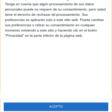
Biotecnología +
Tenga en cuenta que algún procesamiento de sus datos
Bioinformática y Datos
personales puede no requerir de su consentimiento, pero usted
tiene el derecho de rechazar tal procesamiento. Sus
Masivos
preferencias se aplicarán solo a este sitio web. Puede cambiar
sus preferencias o retirar su consentimiento en cualquier
Impartido en:
momento volviendo a este sitio y haciendo clic en el botón
Facultad de Farmacia
"Privacidad" en la parte inferior de la página web.
Estudio:
Biotecnología
Ciencia e Ingeniería de Datos
Peso:
2
Duración:
5.0 años
Créditos ECTS:
340
Coste primer año:
16150 €
(current)
first
anterior
...
3
4
5
6
7
...
siguiente
last
ACEPTO