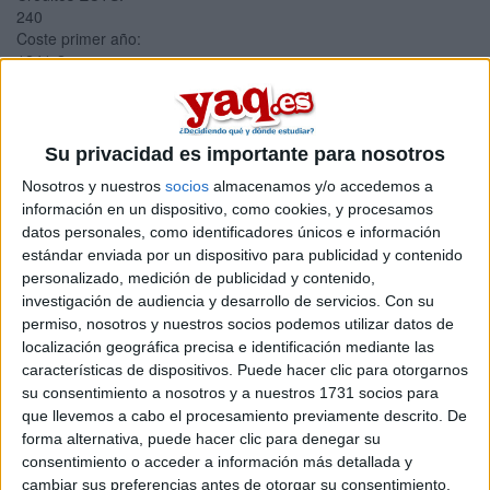
240
Coste primer año:
1241 €
Grado en Bioinformática y
Datos Masivos (Becas
Su privacidad es importante para nosotros
Barcia Goyanes)
Nosotros y nuestros
socios
almacenamos y/o accedemos a
información en un dispositivo, como cookies, y procesamos
Impartido en:
datos personales, como identificadores únicos e información
Facultad de Medicina
estándar enviada por un dispositivo para publicidad y contenido
Estudio:
personalizado, medición de publicidad y contenido,
Biotecnología
investigación de audiencia y desarrollo de servicios.
Con su
Duración:
permiso, nosotros y nuestros socios podemos utilizar datos de
4.0 años
localización geográfica precisa e identificación mediante las
Créditos ECTS:
características de dispositivos. Puede hacer clic para otorgarnos
240
su consentimiento a nosotros y a nuestros 1731 socios para
Coste primer año:
que llevemos a cabo el procesamiento previamente descrito. De
10250 €
forma alternativa, puede hacer clic para denegar su
Doble Grado en
consentimiento o acceder a información más detallada y
cambiar sus preferencias antes de otorgar su consentimiento.