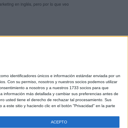
rketing en inglés, pero por lo que veo
mo identificadores únicos e información estándar enviada por un
ios.
Con su permiso, nosotros y nuestros socios podemos utilizar
okies
 consentimiento a nosotros y a nuestros 1733 socios para que
el. +34 91 593 2767
 a información más detallada y cambiar sus preferencias antes de
o usted tiene el derecho de rechazar tal procesamiento. Sus
a este sitio y haciendo clic en el botón "Privacidad" en la parte
ACEPTO