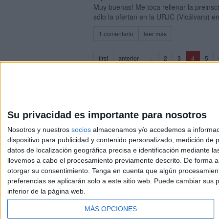
Muy buenas! Me toca rellenar la preinscr
sólo la ofertan en la URJC (Vicálvaro) en
1 comentario
leer más
(current)
first
anterior
...
2
3
4
5
Su privacidad es importante para nosotros
Nosotros y nuestros
socios
almacenamos y/o accedemos a información
dispositivo para publicidad y contenido personalizado, medición de pu
Avis
datos de localización geográfica precisa e identificación mediante l
© 2003-2026
Compá
llevemos a cabo el procesamiento previamente descrito. De forma al
otorgar su consentimiento.
Tenga en cuenta que algún procesamiento
preferencias se aplicarán solo a este sitio web. Puede cambiar sus p
inferior de la página web.
MÁS OPCIONES