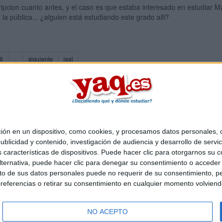
ipcion cuanto antes, y el caso es que estaba interesado en estudiar Ma
 la pública... ¿alguien está estudiando este grado alli?
6
...
siguiente
last
 en un dispositivo, como cookies, y procesamos datos personales, co
Quiénes somos
|
Contactar
|
Anúnciate
blicidad y contenido, investigación de audiencia y desarrollo de servic
o legal
|
Politica de privacidad
|
Condiciones generales
|
Política de co
as características de dispositivos. Puede hacer clic para otorgarnos su
s Mediterráneo S.L.
- Diego de León 47 - 28006 Madrid [ESPAÑA] - T
ternativa, puede hacer clic para denegar su consentimiento o acceder
 de sus datos personales puede no requerir de su consentimiento, per
referencias o retirar su consentimiento en cualquier momento volviendo 
NO ACEPTO