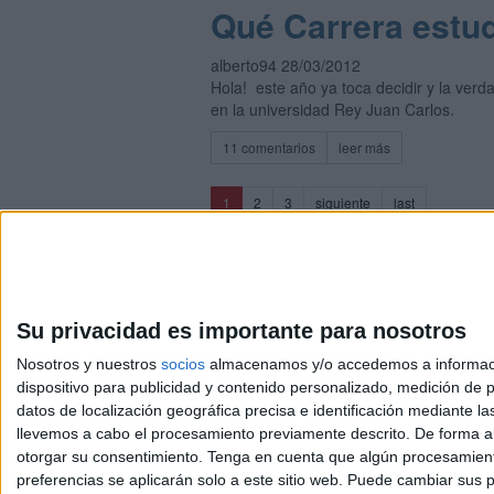
Qué Carrera estud
alberto94 28/03/2012
Hola! este año ya toca decidir y la ver
en la universidad Rey Juan Carlos.
11 comentarios
leer más
(current)
1
2
3
siguiente
last
Su privacidad es importante para nosotros
Nosotros y nuestros
socios
almacenamos y/o accedemos a información
dispositivo para publicidad y contenido personalizado, medición de pu
Avis
datos de localización geográfica precisa e identificación mediante l
© 2003-2026
Compá
llevemos a cabo el procesamiento previamente descrito. De forma al
otorgar su consentimiento.
Tenga en cuenta que algún procesamiento
preferencias se aplicarán solo a este sitio web. Puede cambiar sus p