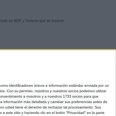
e grado en ADE y Turismo que se imparte
mo identificadores únicos e información estándar enviada por un
ios.
Con su permiso, nosotros y nuestros socios podemos utilizar
okies
 consentimiento a nosotros y a nuestros 1733 socios para que
el. +34 91 593 2767
 a información más detallada y cambiar sus preferencias antes de
o usted tiene el derecho de rechazar tal procesamiento. Sus
a este sitio y haciendo clic en el botón "Privacidad" en la parte