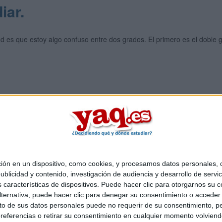
iar.
dad es que estoy algo confuso entre dos grados. El primero es el dobl
 en un dispositivo, como cookies, y procesamos datos personales, co
Quiénes somos
|
Contactar
|
Anúnciate
blicidad y contenido, investigación de audiencia y desarrollo de servic
o legal
|
Politica de privacidad
|
Condiciones generales
|
Política de co
as características de dispositivos. Puede hacer clic para otorgarnos su
s Mediterráneo S.L.
- Diego de León 47 - 28006 Madrid [ESPAÑA] - T
ternativa, puede hacer clic para denegar su consentimiento o acceder
 de sus datos personales puede no requerir de su consentimiento, per
referencias o retirar su consentimiento en cualquier momento volviendo 