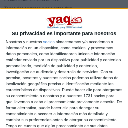
Tengo dos opciones y solo estas dos:
- Estudiar en la UAM (Universidad Autonoma de Madrid)
- Estudiar en la UCLM (universidad castilla la mancha (ciudad
real))
Su privacidad es importante para nosotros
8 comentarios
leer más
Nosotros y nuestros
socios
almacenamos y/o accedemos a
información en un dispositivo, como cookies, y procesamos
estudios de áfrica y asia
datos personales, como identificadores únicos e información
estándar enviada por un dispositivo para publicidad y contenido
emiliazo 30/05/2011
personalizado, medición de publicidad y contenido,
Buenas!
investigación de audiencia y desarrollo de servicios.
Con su
permiso, nosotros y nuestros socios podemos utilizar datos de
Pues estoy pensando posibles carreras para que cuando toque
localización geográfica precisa e identificación mediante las
elegirlas y tal, y la de "estudios de africa y asia", que se imparte
características de dispositivos. Puede hacer clic para otorgarnos
en la uam me ha llamado la atencion, aunque le veo pocas
su consentimiento a nosotros y a nuestros 1731 socios para
salidas
que llevemos a cabo el procesamiento previamente descrito. De
que pensais vosotros?
forma alternativa, puede hacer clic para denegar su
consentimiento o acceder a información más detallada y
4 comentarios
cambiar sus preferencias antes de otorgar su consentimiento.
Tenga en cuenta que algún procesamiento de sus datos