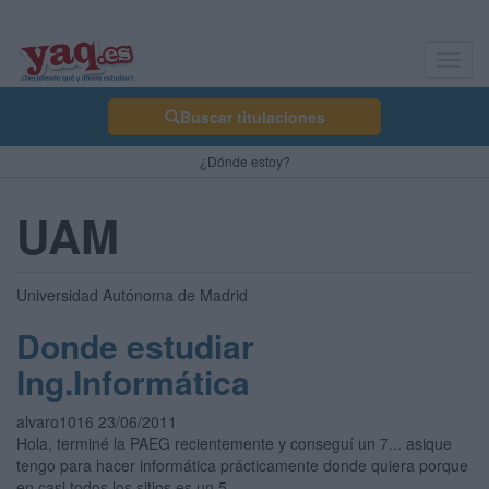
Toggl
navig
Buscar titulaciones
¿Dónde estoy?
UAM
Universidad Autónoma de Madrid
Donde estudiar
Ing.Informática
alvaro1016 23/06/2011
Hola, terminé la PAEG recientemente y conseguí un 7... asique
tengo para hacer informática prácticamente donde quiera porque
en casi todos los sitios es un 5...