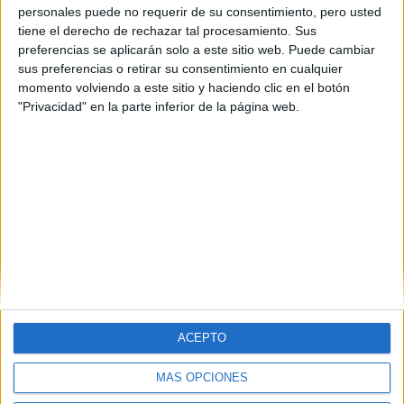
derecho+ade-uam o
personales puede no requerir de su consentimiento, pero usted
uc3m???????????????????
tiene el derecho de rechazar tal procesamiento. Sus
preferencias se aplicarán solo a este sitio web. Puede cambiar
sus preferencias o retirar su consentimiento en cualquier
Mai55 02/04/2011
Hola, estoy estudiando 2º de Bachillerato y me gustaría hacer
momento volviendo a este sitio y haciendo clic en el botón
después el doble grado de Derecho+Ade.
"Privacidad" en la parte inferior de la página web.
Mi idea es irme a Madrid, a hacerlo en una pública, a pesar de
que he hecho el exámen de admisión de Deusto y estoy admitida.
(Eso lo tengo como segunda opción).
1 comentario
leer más
(current)
first
anterior
...
6
7
8
9
10
...
siguiente
last
ACEPTO
MÁS OPCIONES