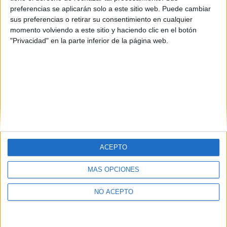
Biología vs Biotecnología
preferencias se aplicarán solo a este sitio web. Puede cambiar
Zaste 29/10/2024
sus preferencias o retirar su consentimiento en cualquier
Buenas,
momento volviendo a este sitio y haciendo clic en el botón
"Privacidad" en la parte inferior de la página web.
Me presento, soy estudiante de 3º de Biotecnología.
1 comentario
leer más
(current)
1
2
3
4
5
...
siguiente
last
ACEPTO
Quiénes somos
|
Contactar
|
Anúnciate
MÁS OPCIONES
Aviso legal
|
Politica de privacidad
|
Condiciones generales
|
Política
de cookies
NO ACEPTO
© 2003-2026
Compás Mediterráneo S.L.
- Diego de León 47 - 28006
Madrid [ESPAÑA] - Tel. +34 91 593 2767