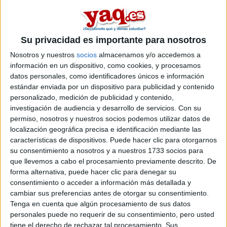
Peso:
3
Duración:
1.0 años
Su privacidad es importante para nosotros
Créditos ECTS:
Nosotros y nuestros
socios
almacenamos y/o accedemos a
60
información en un dispositivo, como cookies, y procesamos
Coste primer año:
2120 €
datos personales, como identificadores únicos e información
estándar enviada por un dispositivo para publicidad y contenido
¿Qué máster elegir?
personalizado, medición de publicidad y contenido,
investigación de audiencia y desarrollo de servicios.
Con su
Zaste 31/12/2025
permiso, nosotros y nuestros socios podemos utilizar datos de
Buenas,
localización geográfica precisa e identificación mediante las
características de dispositivos. Puede hacer clic para otorgarnos
Pues resulta que estoy dudando entre dos másteres oficiales:
su consentimiento a nosotros y a nuestros 1733 socios para
Uno se llama Biotecnología de la Conservación de los Recursos
que llevemos a cabo el procesamiento previamente descrito. De
Vegetales, en Oviedo; y otro es un máster Erasmus Mundus de la
forma alternativa, puede hacer clic para denegar su
Politécnica de Valencia, máster en Sanidad Ambiental en
consentimiento o acceder a información más detallada y
Agricultura Sostenible.
cambiar sus preferencias antes de otorgar su consentimiento.
1 comentario
leer más
Tenga en cuenta que algún procesamiento de sus datos
personales puede no requerir de su consentimiento, pero usted
tiene el derecho de rechazar tal procesamiento. Sus