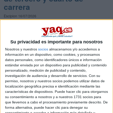
carrera
Escipion 16/07/2026
Para estudiantes universitarios de cualquier carrera que hayan
finalizado los estudio o al menos estén cursando el último año de
carrera, hay una excelente oportunidad de convertirse en
funcionarios públicos del grupo A en menos de un año con la
ayuda y orientación de una empresa que prepara oposiciones
Su privacidad es importante para nosotros
implementando un método basado en la neurociencia con
Nosotros y nuestros
socios
almacenamos y/o accedemos a
resultados increíbles y con unos preci
información en un dispositivo, como cookies, y procesamos
datos personales, como identificadores únicos e información
leer más
estándar enviada por un dispositivo para publicidad y contenido
Máster Universitario en
personalizado, medición de publicidad y contenido,
investigación de audiencia y desarrollo de servicios.
Con su
Teoría Política y Cultura
permiso, nosotros y nuestros socios podemos utilizar datos de
localización geográfica precisa e identificación mediante las
Democrática
características de dispositivos. Puede hacer clic para otorgarnos
su consentimiento a nosotros y a nuestros 1731 socios para
Impartido en:
que llevemos a cabo el procesamiento previamente descrito. De
Facultad de Ciencias Políticas y Sociología
forma alternativa, puede hacer clic para denegar su
Peso:
consentimiento o acceder a información más detallada y