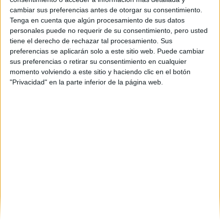
3
cambiar sus preferencias antes de otorgar su consentimiento.
Duración:
Tenga en cuenta que algún procesamiento de sus datos
1.0 años
personales puede no requerir de su consentimiento, pero usted
Créditos ECTS:
60
tiene el derecho de rechazar tal procesamiento. Sus
Coste primer año:
preferencias se aplicarán solo a este sitio web. Puede cambiar
2701 €
sus preferencias o retirar su consentimiento en cualquier
momento volviendo a este sitio y haciendo clic en el botón
Máster Universitario en
"Privacidad" en la parte inferior de la página web.
Política y Democracia
Impartido en:
Facultad de Ciencias Políticas y Sociología
Peso:
3
Duración:
1.0 años
Créditos ECTS:
60
Coste primer año:
1763 €