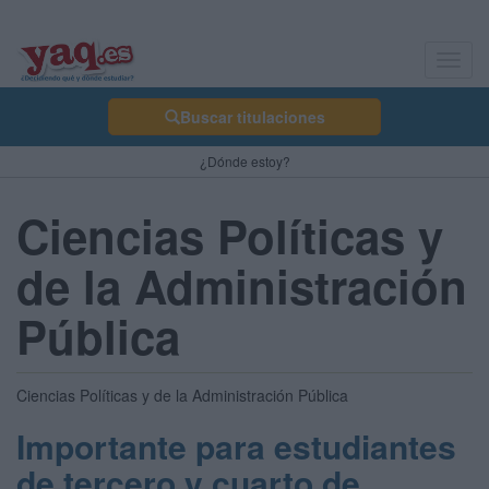
Toggl
navig
Buscar titulaciones
¿Dónde estoy?
Ciencias Políticas y
de la Administración
Pública
Ciencias Políticas y de la Administración Pública
Importante para estudiantes
de tercero y cuarto de