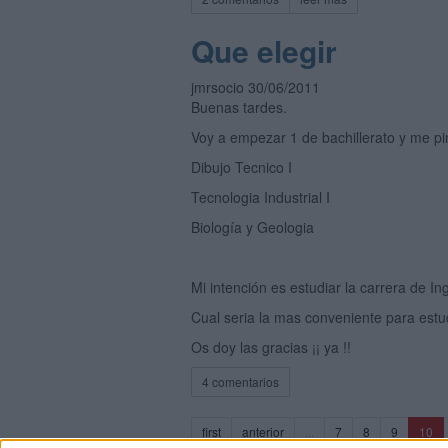
Que elegir
jmrsocio 30/06/2011
Buenas tardes.
Voy a empezar 1 de bachillerato y me pin
Dibujo Tecnico I
Tecnologia Industrial I
Biología y Geologia
Mi intención es estudiar la carrera de In
Cual seria la mas conveniente para estu
Os doy las gracias ¡¡ ya !!
4 comentarios
(cu
first
anterior
...
7
8
9
10