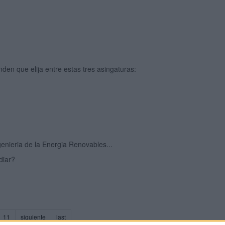
den que elija entre estas tres asingaturas:
genieria de la Energia Renovables...
diar?
rrent)
11
siguiente
last