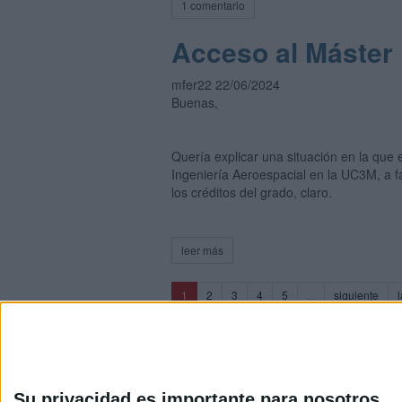
1 comentario
Acceso al Máster H
mfer22 22/06/2024
Buenas,
Quería explicar una situación en la que
Ingeniería Aeroespacial en la UC3M, a f
los créditos del grado, claro.
leer más
(current)
1
2
3
4
5
...
siguiente
l
Su privacidad es importante para nosotros