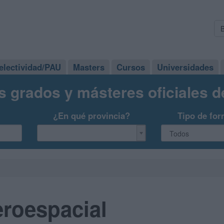
electividad/PAU
Masters
Cursos
Universidades
s grados y másteres oficiales 
¿En qué provincia?
Tipo de for
eroespacial