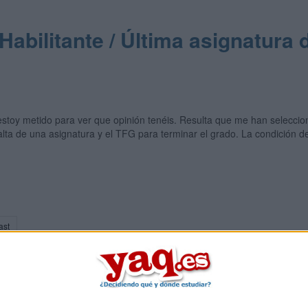
abilitante / Última asignatura d
 estoy metido para ver que opinión tenéis. Resulta que me han seleccio
alta de una asignatura y el TFG para terminar el grado. La condición d
ast