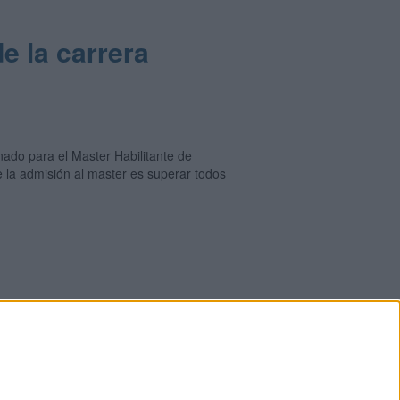
e la carrera
nado para el Master Habilitante de
e la admisión al master es superar todos