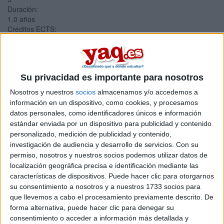
Duración:
1.0 años
Créditos ECTS:
60
Residencia Fernando Abril
Su privacidad es importante para nosotros
Anita2008 13/10/2025
Bienes tardes, el año próximo quiero ir a estudiar a la Carlos III
Nosotros y nuestros
socios
almacenamos y/o accedemos a
ingenieria mecánica y me gustaría que alguien que estuviera en
información en un dispositivo, como cookies, y procesamos
la residencia Fernando Abril me comentara que tal por allí, el
datos personales, como identificadores únicos e información
ambiente, cuanto se tarda en llegar a la universidad, las
estándar enviada por un dispositivo para publicidad y contenido
comidas....si hay problemas en entrar en la residencia por la
personalizado, medición de publicidad y contenido,
ocupación... muchas gracias!!
investigación de audiencia y desarrollo de servicios.
Con su
permiso, nosotros y nuestros socios podemos utilizar datos de
2 comentarios
localización geográfica precisa e identificación mediante las
características de dispositivos. Puede hacer clic para otorgarnos
Máster Interuniversitario en
su consentimiento a nosotros y a nuestros 1733 socios para
Mecánica de Fluidos
que llevemos a cabo el procesamiento previamente descrito. De
forma alternativa, puede hacer clic para denegar su
Computacionales
consentimiento o acceder a información más detallada y