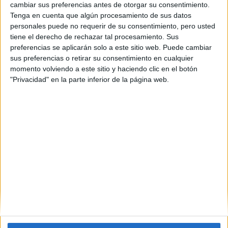
cambiar sus preferencias antes de otorgar su consentimiento.
Impartido en:
Tenga en cuenta que algún procesamiento de sus datos
Online
personales puede no requerir de su consentimiento, pero usted
El Máster Interuniversitario en Mecánica de Fluidos
tiene el derecho de rechazar tal procesamiento. Sus
Computacional (CFD) online coordinado con la Universidad
preferencias se aplicarán solo a este sitio web. Puede cambiar
Rovira i Virgili te formará como un experto en la modelización y
sus preferencias o retirar su consentimiento en cualquier
simulación de fluidos en movimiento o en reposo y su interacción
momento volviendo a este sitio y haciendo clic en el botón
con el entorno que los limita.
"Privacidad" en la parte inferior de la página web.
Peso:
3
Duración:
1.0 años
Créditos ECTS:
60
Web:
Máster Interuniversitario en Mecánica de Fluidos
Computacionales
Código Externo:
318073
leer más
(current)
1
2
3
4
5
...
siguiente
last