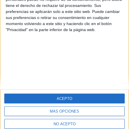
Aeroespacial en la URJC
tiene el derecho de rechazar tal procesamiento. Sus
preferencias se aplicarán solo a este sitio web. Puede cambiar
snowingeniero 25/08/2017
sus preferencias o retirar su consentimiento en cualquier
Hola,
momento volviendo a este sitio y haciendo clic en el botón
Tengo la posibilidad de matricularme en la URJC en ingeniería
"Privacidad" en la parte inferior de la página web.
aeroespacial en Vehículos aeroespaciales.Pero tengo ciertas
dudas sobre cómo es aeroespacial en esta universidad.
4 comentarios
leer más
(current)
first
anterior
...
4
5
6
7
8
...
siguiente
last
ACEPTO
MÁS OPCIONES
Quiénes somos
|
Contactar
|
Anúnciate
Aviso legal
|
Politica de privacidad
|
Condiciones generales
|
Política
NO ACEPTO
de cookies