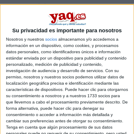
snowingeniero 12/09/2017
Hola:
Me gustaría saber si siendo graduado en ingeniería aeroespacial
podría acceder a un máster en automática y electrónica o incluso
Su privacidad es importante para nosotros
en mecatrónica, , para poder complementar mi formación y así
no sólo cerrarme a la industria aeronáutica.
Nosotros y nuestros
socios
almacenamos y/o accedemos a
información en un dispositivo, como cookies, y procesamos
leer más
datos personales, como identificadores únicos e información
estándar enviada por un dispositivo para publicidad y contenido
MATRICULARME cuando el
personalizado, medición de publicidad y contenido,
CURSO YA HA EMPEZADO
investigación de audiencia y desarrollo de servicios.
Con su
permiso, nosotros y nuestros socios podemos utilizar datos de
localización geográfica precisa e identificación mediante las
snowingeniero 04/09/2017
características de dispositivos. Puede hacer clic para otorgarnos
su consentimiento a nosotros y a nuestros 1733 socios para
Estoy actualmente matriculado en el 1 er curso de ingeniería
que llevemos a cabo el procesamiento previamente descrito. De
electrónica industrial y automática en la Universidad de Vigo, pero
forma alternativa, puede hacer clic para denegar su
me gustaría hacer ingeniería aeroespacial.
consentimiento o acceder a información más detallada y
cambiar sus preferencias antes de otorgar su consentimiento.
1 comentario
leer más
Tenga en cuenta que algún procesamiento de sus datos
personales puede no requerir de su consentimiento, pero usted