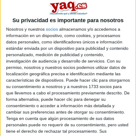
contando de que no he realizado bachillerato y no he realizado
nunca ni biologia ni quimica..
1 comentario
leer más
Su privacidad es importante para nosotros
Nosotros y nuestros
socios
almacenamos y/o accedemos a
¿ESTUDIAR FÍSICA O
información en un dispositivo, como cookies, y procesamos
MATES???
datos personales, como identificadores únicos e información
estándar enviada por un dispositivo para publicidad y contenido
maraxulaa 18/05/2025
personalizado, medición de publicidad y contenido,
Hola soy estudiante de bachillerato y necesito consejo. Me
investigación de audiencia y desarrollo de servicios.
Con su
gustaría estudiar fisica o mates. Pero tengo como miedo o algo
permiso, nosotros y nuestros socios podemos utilizar datos de
así porque creo que es demasiado dificil. Además creo que es
localización geográfica precisa e identificación mediante las
demasiado sacrificado y no voy a poder salir todo lo que me
características de dispositivos. Puede hacer clic para otorgarnos
gustaría y eso. Necesito que alguien me cuente su experiencia,
su consentimiento a nosotros y a nuestros 1733 socios para
Porfi graxxx
que llevemos a cabo el procesamiento previamente descrito. De
forma alternativa, puede hacer clic para denegar su
1 comentario
consentimiento o acceder a información más detallada y
cambiar sus preferencias antes de otorgar su consentimiento.
Finanzas/ade/economia o
Tenga en cuenta que algún procesamiento de sus datos
matemáticas
personales puede no requerir de su consentimiento, pero usted
tiene el derecho de rechazar tal procesamiento. Sus