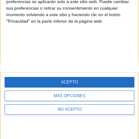
preferencias se aplicarán solo a este sitio web. Puede cambiar
mel2828 02/11/2024
sus preferencias o retirar su consentimiento en cualquier
Buenas foreros, soy un estudiante de 2° de Bachillerato y en
momento volviendo a este sitio y haciendo clic en el botón
unos meses tendré que elegir carrera
"Privacidad" en la parte inferior de la página web.
leer más
(current)
1
2
3
4
5
...
siguiente
last
ACEPTO
Quiénes somos
|
Contactar
|
Anúnciate
Aviso legal
|
Politica de privacidad
|
Condiciones generales
|
Política
MÁS OPCIONES
de cookies
© 2003-2026
Compás Mediterráneo S.L.
- Diego de León 47 - 28006
NO ACEPTO
Madrid [ESPAÑA] - Tel. +34 91 593 2767