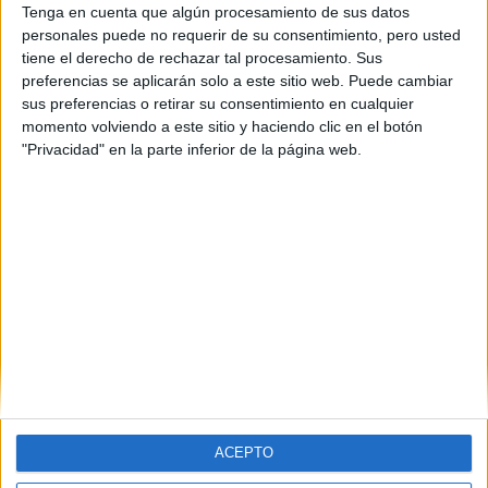
2701 €
Tenga en cuenta que algún procesamiento de sus datos
personales puede no requerir de su consentimiento, pero usted
Becarios explotados y
tiene el derecho de rechazar tal procesamiento. Sus
preferencias se aplicarán solo a este sitio web. Puede cambiar
olvidados en practicas en
sus preferencias o retirar su consentimiento en cualquier
Aguas de Burgos
momento volviendo a este sitio y haciendo clic en el botón
"Privacidad" en la parte inferior de la página web.
Hemla 10/12/2025
Si vais alguno en prácticas de química al la laboratorio de Aguas
de Burgos en una calle del polígono de Gamonal, os vais a
encontrar con un jefe en plan explotador. El tío es un déspota que
te coloca los temas que le encarga su jefe en la gerencia para
que los hagas tú. No tienennada que ver con química y si con
administración. Marrones que te coloca el jeta.
1 comentario
leer más
(current)
1
2
3
4
5
...
siguiente
last
ACEPTO