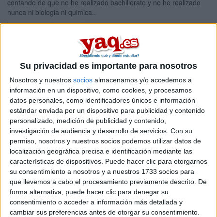
contando de que no he realizado bachillerato y no he realizado
nunca ni biologia ni quimica..
1 comentario
leer más
Máster Universitario en
Ciencias y Tecnologías
Su privacidad es importante para nosotros
Analíticas y Bioanalíticas
Nosotros y nuestros
socios
almacenamos y/o accedemos a
información en un dispositivo, como cookies, y procesamos
(UAM,UC3M,UAH,URJC,USP-
datos personales, como identificadores únicos e información
estándar enviada por un dispositivo para publicidad y contenido
CEU)
personalizado, medición de publicidad y contenido,
investigación de audiencia y desarrollo de servicios.
Con su
Impartido en:
permiso, nosotros y nuestros socios podemos utilizar datos de
Facultad de Ciencias Químicas
localización geográfica precisa e identificación mediante las
Peso:
características de dispositivos. Puede hacer clic para otorgarnos
3
su consentimiento a nosotros y a nuestros 1733 socios para
Duración:
que llevemos a cabo el procesamiento previamente descrito. De
1.0 años
forma alternativa, puede hacer clic para denegar su
Créditos ECTS:
consentimiento o acceder a información más detallada y
60
Coste primer año:
cambiar sus preferencias antes de otorgar su consentimiento.